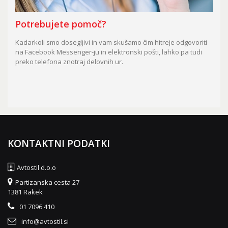
Potrebujete pomoč?
Kadarkoli smo dosegljivi in vam skušamo čim hitreje odgovoriti
na Facebook Messenger-ju in elektronski pošti, lahko pa tudi
preko telefona znotraj delovnih ur.
KONTAKTNI PODATKI
Avtostil d.o.o
Partizanska cesta 27
1381 Rakek
01 7096 410
info@avtostil.si