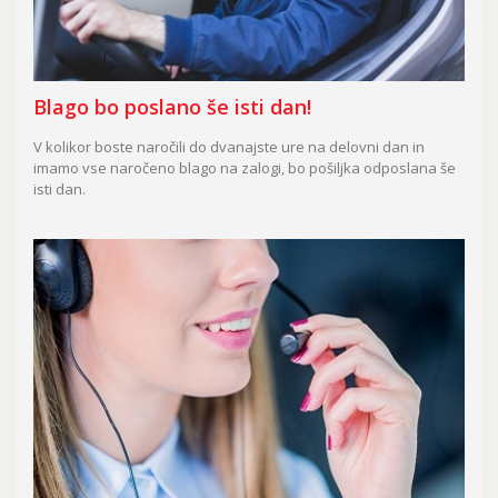
Blago bo poslano še isti dan!
V kolikor boste naročili do dvanajste ure na delovni dan in
imamo vse naročeno blago na zalogi, bo pošiljka odposlana še
isti dan.