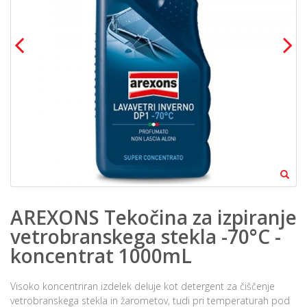
AREXONS Tekočina za izpiranje
vetrobranskega stekla -70°C -
koncentrat 1000mL
Visoko koncentriran izdelek deluje kot detergent za čiščenje
vetrobranskega stekla in žarometov, tudi pri temperaturah pod