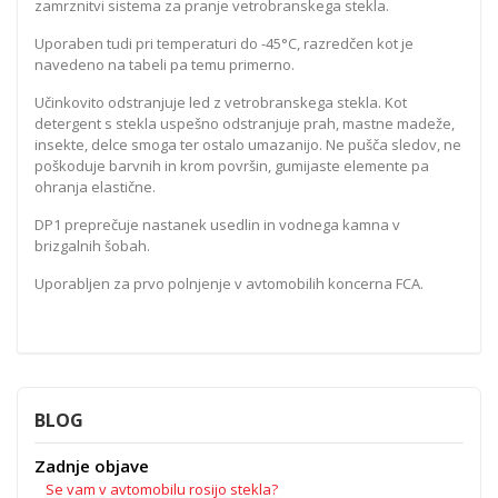
zamrznitvi sistema za pranje vetrobranskega stekla.
Uporaben tudi pri temperaturi do -45°C, razredčen kot je
navedeno na tabeli pa temu primerno.
Učinkovito odstranjuje led z vetrobranskega stekla. Kot
detergent s stekla uspešno odstranjuje prah, mastne madeže,
insekte, delce smoga ter ostalo umazanijo. Ne pušča sledov, ne
poškoduje barvnih in krom površin, gumijaste elemente pa
ohranja elastične.
DP1 preprečuje nastanek usedlin in vodnega kamna v
brizgalnih šobah.
Uporabljen za prvo polnjenje v avtomobilih koncerna FCA.
BLOG
Zadnje objave
Se vam v avtomobilu rosijo stekla?