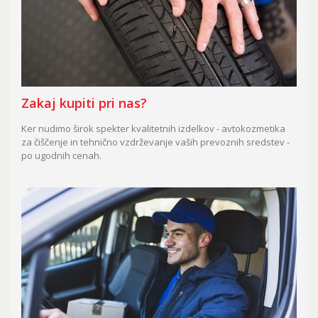
Zakaj kupiti pri nas?
Ker nudimo širok spekter kvalitetnih izdelkov - avtokozmetika
za čiščenje in tehnično vzdrževanje vaših prevoznih sredstev -
po ugodnih cenah.