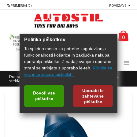
PRIMERJAJ (0)
POVEZAVE
0
Politika piškotkov
To spletno mesto za potrebe zagotavljanja
funkcionalnosti košarice in zaključka nakupa
uporablja piškotke. Z nadaljevanjem uporabe
strani se strinjate z uporabo le-teh.
Kliknite za
več informacij o piškotkih.
Domov
AREXONS Tekočina za izpiranje vetrobranskega
stekla -70°C - koncentrat 1000mL
Uporabi le
Dovoli vse
zahtevane
piškotke
piškotke