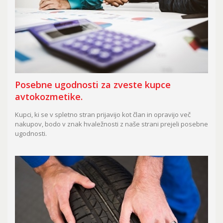
Posebne ugodnosti za zveste kupce
avtokozmetike.
Kupci, ki se v spletno stran prijavijo kot član in opravijo več
nakupov, bodo v znak hvaležnosti z naše strani prejeli posebne
ugodnosti.