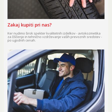
Zakaj kupiti pri nas?
Ker nudimo širok spekter kvalitetnih izdelkov - avtokozmetika
za čiščenje in tehnično vzdrževanje vaših prevoznih sredstev -
po ugodnih cenah.