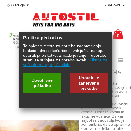
PRIMERJAJ (0)
POVEZAVE
0
Politika piškotkov
To spletno mesto za potrebe zagotavljanja
funkcionalnosti košarice in zaključka nakupa
uporablja piškotke. Z nadaljevanjem uporabe
strani se strinjate z uporabo le-teh.
Kliknite za
več informacij o piškotkih.
AVTO OPREMA
Uporabi le
Dovoli vse
zahtevane
Za udobje, varnost in
piškotke
nasploh prijetno izkušnjo pri
piškotke
vožnji skrbi raznolika avto
oprema, ki ponuja tako
večje kot drobne
funkcionalnosti, ki v končni
fazi sestavljajo mozaik
voznih lastnosti vozila in
izkušnje voznika. Za kar
najboljše zadovoljstvo je
pomembno, da se opremite
s pravimi izdelki – ti lahko