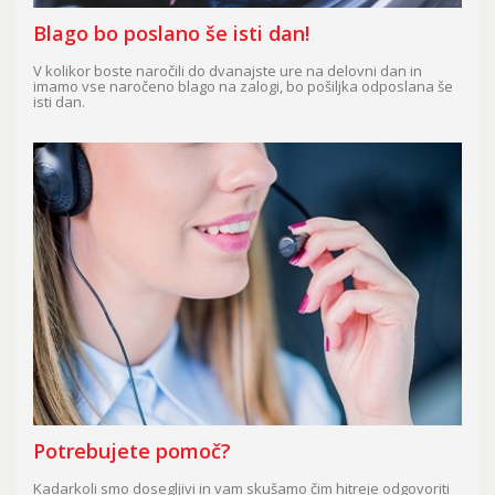
Blago bo poslano še isti dan!
V kolikor boste naročili do dvanajste ure na delovni dan in
imamo vse naročeno blago na zalogi, bo pošiljka odposlana še
isti dan.
Potrebujete pomoč?
Kadarkoli smo dosegljivi in vam skušamo čim hitreje odgovoriti