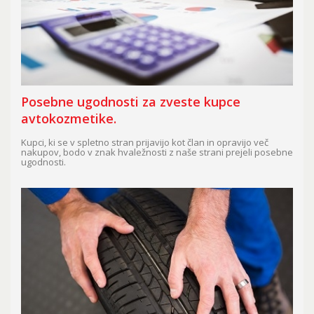
Posebne ugodnosti za zveste kupce
avtokozmetike.
Kupci, ki se v spletno stran prijavijo kot član in opravijo več
nakupov, bodo v znak hvaležnosti z naše strani prejeli posebne
ugodnosti.