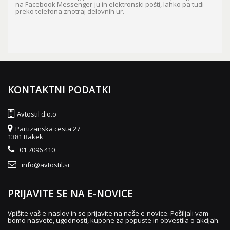
na Facebook Messenger-ju in elektronski pošti, lahko pa tudi
preko telefona znotraj delovnih ur.
KONTAKTNI PODATKI
Avtostil d.o.o
Partizanska cesta 27
1381 Rakek
01 7096 410
info@avtostil.si
PRIJAVITE SE NA E-NOVICE
Vpišite vaš e-naslov in se prijavite na naše e-novice. Pošiljali vam
bomo nasvete, ugodnosti, kupone za popuste in obvestila o akcijah.