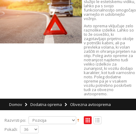
služijo le estetskemu vidiku,
lahko pa s svojo
funkcionalnostjo omogočajo
varnejšo in udobnejšo
vožnjo.
Avto oprema vključuje zelo
raznolike izdelke. Lahko so
to že osvežilci, ki
zagotavljajo prijetno okolje
v potniški kabini, ali pa
prevleka volana, ki volan
zaščiti in ohranja prijeten na
otip. Poleg avto opreme za
notranjost najdemo tudi
veliko izdelkov za
zunanjost, ki vozilu dodajo
karakter, kot tudi varnostno
noto. Poleg dodatne
opreme pa je v vsakem
vozilu potrebno poskrbeti
tudi za obvezno
avtoopremo.
Domov
Dodatna oprema
Obvezna avtooprema
Razvrsti po:
Pokaži: