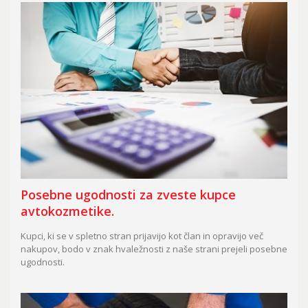
Posebne ugodnosti za zveste kupce
avtokozmetike.
Kupci, ki se v spletno stran prijavijo kot član in opravijo več
nakupov, bodo v znak hvaležnosti z naše strani prejeli posebne
ugodnosti.