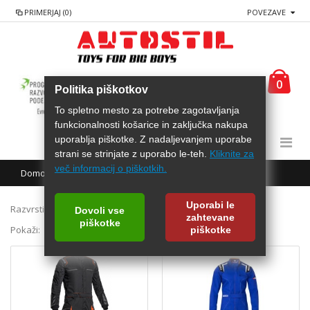
PRIMERJAJ (0)
POVEZAVE
0
Politika piškotkov
To spletno mesto za potrebe zagotavljanja
funkcionalnosti košarice in zaključka nakupa
uporablja piškotke. Z nadaljevanjem uporabe
strani se strinjate z uporabo le-teh.
Kliknite za
več informacij o piškotkih.
Domov
Delovna oprema
Kombinezoni
Uporabi le
Razvrsti po:
Dovoli vse
zahtevane
piškotke
Pokaži:
piškotke