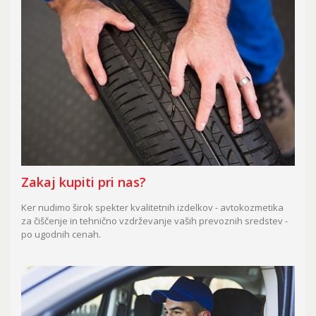
Zakaj kupiti pri nas?
Ker nudimo širok spekter kvalitetnih izdelkov - avtokozmetika
za čiščenje in tehnično vzdrževanje vaših prevoznih sredstev -
po ugodnih cenah.