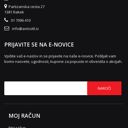
Partizanska cesta 27
1381 Rakek
01 7096 410
info@avtostil.si
PRIJAVITE SE NA E-NOVICE
Vpišite vaš e-naslov in se prijavite na naše e-novice. Pošiljali vam
bomo nasvete, ugodnosti, kupone za popuste in obvestila o akcijah.
NAROČI
MOJ RAČUN
Moj račun