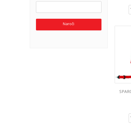
Naroči
SPAR