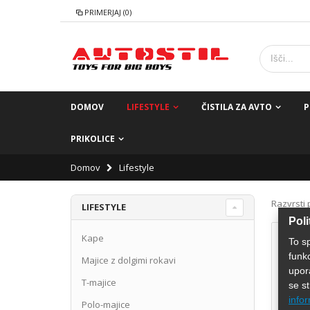
PRIMERJAJ (0)
DOMOV
LIFESTYLE
ČISTILA ZA AVTO
P
PRIKOLICE
Domov
Lifestyle
Razvrsti 
LIFESTYLE
Poli
Kape
To s
funk
Majice z dolgimi rokavi
upor
T-majice
se st
infor
Polo-majice