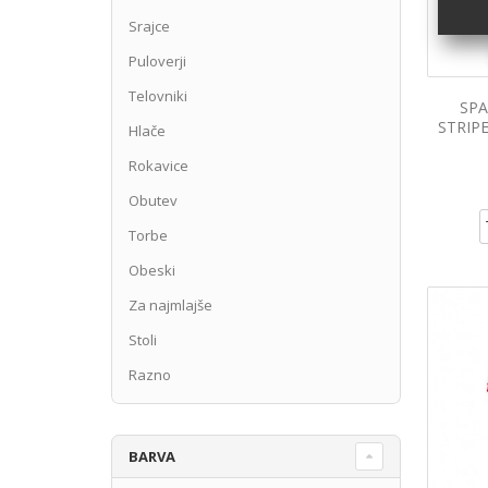
Srajce
Puloverji
Telovniki
SPA
STRIP
Hlače
Rokavice
Obutev
Torbe
Obeski
Za najmlajše
Stoli
Razno
BARVA