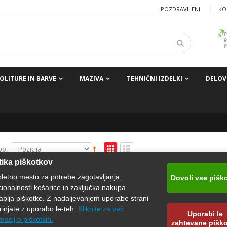
POZDRAVLJENI
KO
OLITURE IN BARVE
MAZIVA
TEHNIČNI IZDELKI
DELOV
po:
tika piškotkov
pletno mesto za potrebe zagotavljanja
Dovoli vse pišk
cionalnosti košarice in zaključka nakupa
ablja piškotke. Z nadaljevanjem uporabe strani
rinjate z uporabo le-teh.
Kliknite za več
Uporabi le
macij o piškotkih.
zahtevane pišk