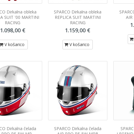
O Dirkalna obleka
SPARCO Dirkalna obleka
SPARCO
A SUIT '00 MARTINI
REPLICA SUIT MARTINI
AIR
RACING
RACING
1
1.098,00 €
1.159,00 €
V košarico
V košarico
O Dirkalna čelada
SPARCO Dirkalna čelada
SPARCO
R PRO RF-5W MR
AIR PRO RF-5W MRB
LEGEND