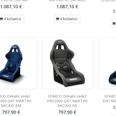
1.087,10 €
1.087,10 €
1
V košarico
V košarico
AL GUYS Osvežilec v pršilu
CHEMICAL GUYS Osvežilec v p
imona in limeta 118mL
Strawberry margarita 118
9,40 €
9,40 €
V košarico
V košarico
CO Dirkalni sedež
SPARCO Dirkalni sedež
SPARCO
000 QRT MARTINI
PRO2000 QRT MARTINI
EVO RA
RACING BM
RACING GR
1
797,90 €
797,90 €