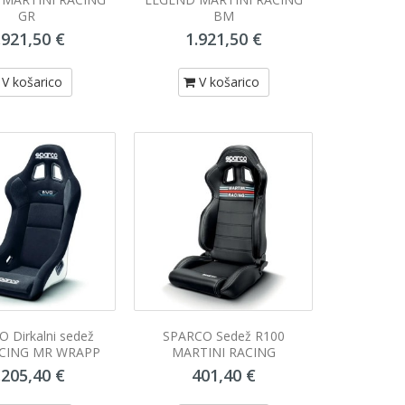
GR
BM
.921,50 €
1.921,50 €
V košarico
V košarico
ršilu
CHEMICAL GUYS Osvežilec v pršilu
CHEMICAL GU
mL
Pina colada 118mL
Ragin
9,40 €
V košarico
 Dirkalni sedež
SPARCO Sedež R100
CING MR WRAPP
MARTINI RACING
.205,40 €
401,40 €