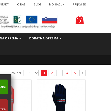
NTAKT
O NAS
BLOG
MOJ RAČUN
PRIJAVI SE
0
NA OPREMA
DODATNA OPREMA
Pokaži:
1
2
3
4
5
otke
otke