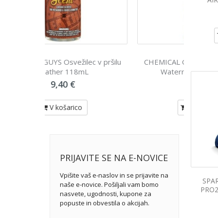
c v pršilu
CHEMICAL GUYS Osvežilec v pršilu
CHEMIC
L
Watermelon slice 118mL
L
9,40 €
V košarico
PRIJAVITE SE NA E-NOVICE
Vpišite vaš e-naslov in se prijavite na
SPAR
naše e-novice. Pošiljali vam bomo
PRO2
nasvete, ugodnosti, kupone za
popuste in obvestila o akcijah.