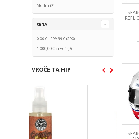
Modra
(2)
SPARC
REPLIC
CENA
0,00 €
-
999,99 €
(590)
1.000,00 €
in več
(9)
VROČE TA HIP
SPARC
AI