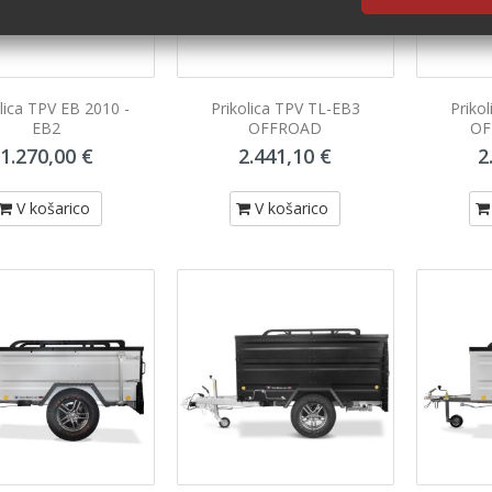
lica TPV EB 2010 -
Prikolica TPV TL-EB3
Priko
EB2
OFFROAD
OF
1.270,00 €
2.441,10 €
2
V košarico
V košarico