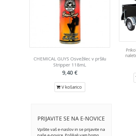
Priko
nalet
c v pršilu
AREXONS Wizzy goba maxi
ARE
L
3,90 €
V košarico
PRIJAVITE SE NA E-NOVICE
Vpišite vaš e-naslov in se prijavite na
naše e-novice. Pošiljali vam bomo