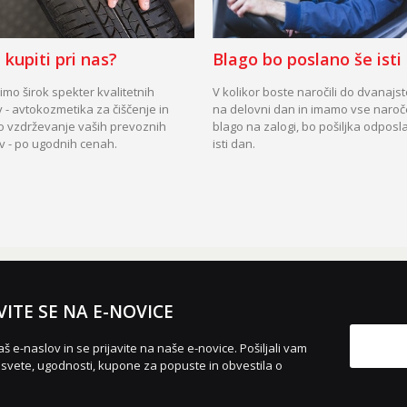
 kupiti pri nas?
Blago bo poslano še isti
mo širok spekter kvalitetnih
V kolikor boste naročili do dvanajs
 - avtokozmetika za čiščenje in
na delovni dan in imamo vse naro
o vzdrževanje vaših prevoznih
blago na zalogi, bo pošiljka odposl
v - po ugodnih cenah.
isti dan.
VITE SE NA E-NOVICE
aš e-naslov in se prijavite na naše e-novice. Pošiljali vam
vete, ugodnosti, kupone za popuste in obvestila o