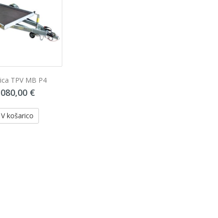
lica TPV MB P4
.080,00 €
AREXONS Dišeči gel Action
AREXONS 
4,90 €
V košarico
V košarico