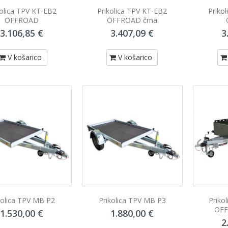
kolica TPV KT-EB2
Prikolica TPV KT-EB2
Priko
OFFROAD
OFFROAD črna
3.106,85 €
3.407,09 €
3
V košarico
V košarico
kolica TPV MB P2
Prikolica TPV MB P3
Priko
OFF
1.530,00 €
1.880,00 €
2