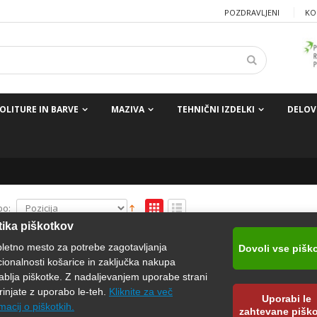
POZDRAVLJENI
KO
OLITURE IN BARVE
MAZIVA
TEHNIČNI IZDELKI
DELOV
po:
tika piškotkov
pletno mesto za potrebe zagotavljanja
Dovoli vse pišk
cionalnosti košarice in zaključka nakupa
ablja piškotke. Z nadaljevanjem uporabe strani
rinjate z uporabo le-teh.
Kliknite za več
Uporabi le
macij o piškotkih.
zahtevane pišk