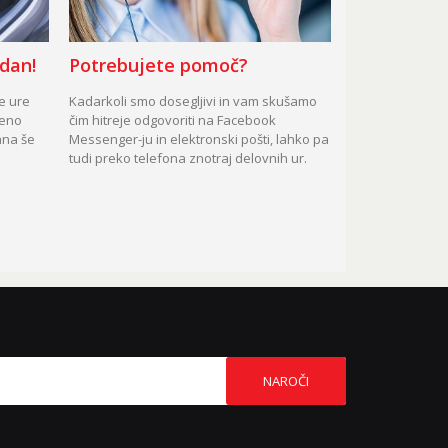
 dan!
Potrebujete pomoč?
te ure
Kadarkoli smo dosegljivi in vam skušamo
čeno
čim hitreje odgovoriti na Facebook
ana še
Messenger-ju in elektronski pošti, lahko pa
tudi preko telefona znotraj delovnih ur.
NAROČI