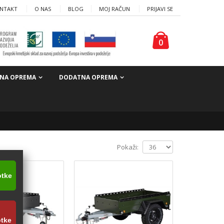
NTAKT
O NAS
BLOG
MOJ RAČUN
PRIJAVI SE
0
NA OPREMA
DODATNA OPREMA
Pokaži:
otke
otke