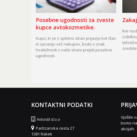
Posebne ugodnosti za zveste
Zakaj
kupce avtokozmetike.
Ker nudi
izdelkov
Kupci, ki se v spletno stran prijavijo kot član
tehničn
in opravijo več nakupov, bodo v znak
sredste
hvaležnosti z naše strani prejeli posebne
ugodnosti.
KONTAKTNI PODATKI
PRIJA
Vpišite v
Avtostil d.o.o
bomo nas
Partizanska cesta 27
akcijah.
1381 Rakek