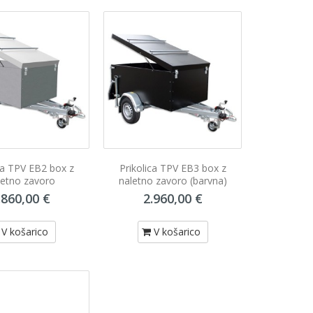
ca TPV EB2 box z
Prikolica TPV EB3 box z
letno zavoro
naletno zavoro (barvna)
.860,00 €
2.960,00 €
V košarico
V košarico