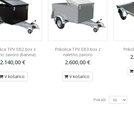
lica TPV EB2 box z
Prikolica TPV EB3 box z
Priko
no zavoro (barvna)
naletno zavoro
2
XONS Dišeči gel Tropical
AREXONS Dišeči gel Free
2.140,00 €
2.600,00 €
4,90 €
4,90 €
V košarico
V košarico
V košarico
V košarico
Pokaži: