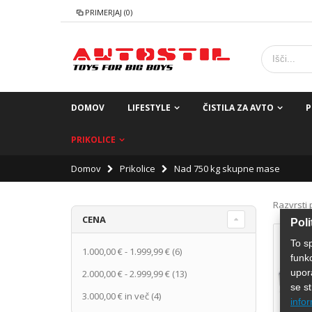
PRIMERJAJ (0)
DOMOV
LIFESTYLE
ČISTILA ZA AVTO
P
PRIKOLICE
Domov
Prikolice
Nad 750 kg skupne mase
Razvrsti 
CENA
Poli
To s
1.000,00 €
-
1.999,99 €
(6)
funk
upor
2.000,00 €
-
2.999,99 €
(13)
se st
3.000,00 €
in več
(4)
infor