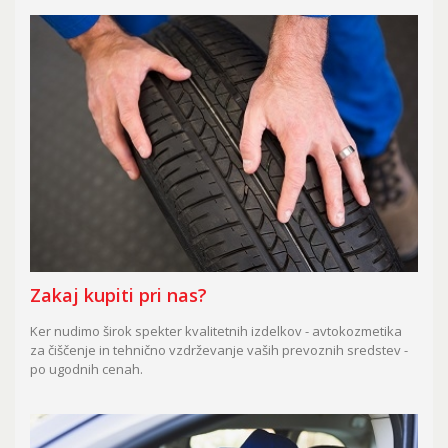
Zakaj kupiti pri nas?
Ker nudimo širok spekter kvalitetnih izdelkov - avtokozmetika
za čiščenje in tehnično vzdrževanje vaših prevoznih sredstev -
po ugodnih cenah.