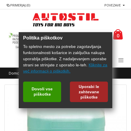
PRIMERJAJ (0)
POVEZAVE
0
Politika piškotkov
To spletno mesto za potrebe zagotavljanja
funkcionalnosti košarice in zaključka nakupa
uporablja piškotke. Z nadaljevanjem uporabe
strani se strinjate z uporabo le-teh.
Kliknite za
več informacij o piškotkih.
Domov
AREXONS Sredstvo za počrnitev gum 5L
Uporabi le
Dovoli vse
zahtevane
piškotke
piškotke