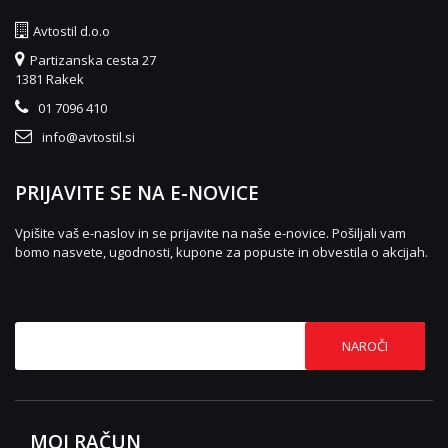
Avtostil d.o.o
Partizanska cesta 27
1381 Rakek
01 7096 410
info@avtostil.si
PRIJAVITE SE NA E-NOVICE
Vpišite vaš e-naslov in se prijavite na naše e-novice. Pošiljali vam
bomo nasvete, ugodnosti, kupone za popuste in obvestila o akcijah.
NAROČI
MOJ RAČUN