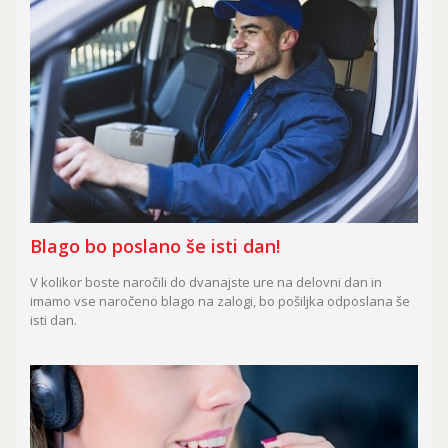
Blago bo poslano še isti dan!
V kolikor boste naročili do dvanajste ure na delovni dan in
imamo vse naročeno blago na zalogi, bo pošiljka odposlana še
isti dan.