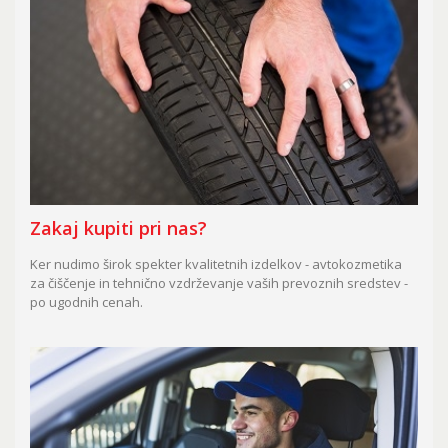
Zakaj kupiti pri nas?
Ker nudimo širok spekter kvalitetnih izdelkov - avtokozmetika
za čiščenje in tehnično vzdrževanje vaših prevoznih sredstev -
po ugodnih cenah.