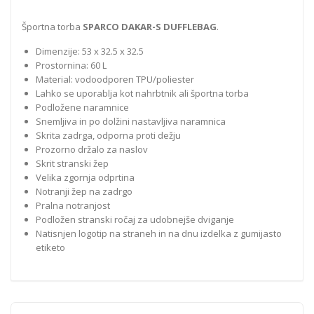
Športna torba
SPARCO DAKAR-S DUFFLEBAG
.
Dimenzije: 53 x 32.5 x 32.5
Prostornina: 60 L
Material: vodoodporen TPU/poliester
Lahko se uporablja kot nahrbtnik ali športna torba
Podložene naramnice
Snemljiva in po dolžini nastavljiva naramnica
Skrita zadrga, odporna proti dežju
Prozorno držalo za naslov
Skrit stranski žep
Velika zgornja odprtina
Notranji žep na zadrgo
Pralna notranjost
Podložen stranski ročaj za udobnejše dviganje
Natisnjen logotip na straneh in na dnu izdelka z gumijasto
etiketo