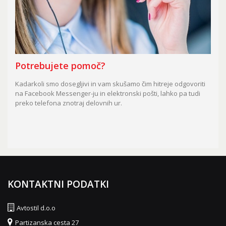
Potrebujete pomoč?
Kadarkoli smo dosegljivi in vam skušamo čim hitreje odgovoriti
na Facebook Messenger-ju in elektronski pošti, lahko pa tudi
preko telefona znotraj delovnih ur.
KONTAKTNI PODATKI
Avtostil d.o.o
Partizanska cesta 27