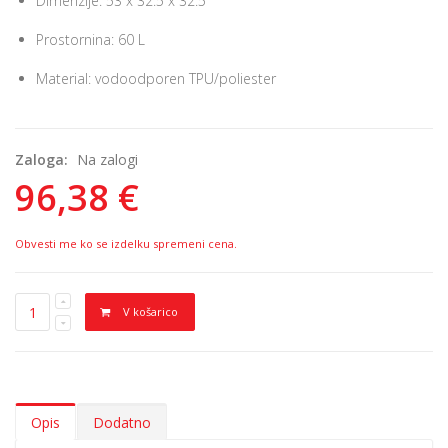
Dimenzije: 53 x 32.5 x 32.5
Prostornina: 60 L
Material: vodoodporen TPU/poliester
Zaloga:
Na zalogi
96,38 €
Obvesti me ko se izdelku spremeni cena.
V košarico
Opis
Dodatno