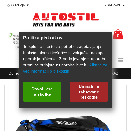
PRIMERJAJ (0)
POVEZAVE
0
Politika piškotkov
To spletno mesto za potrebe zagotavljanja
funkcionalnosti košarice in zaključka nakupa
uporablja piškotke. Z nadaljevanjem uporabe
strani se strinjate z uporabo le-teh.
Kliknite za
več informacij o piškotkih.
Domov
SPARCO Športna torba DAKAR-S DUFFLE BAG NRAZ
Uporabi le
Dovoli vse
zahtevane
piškotke
piškotke