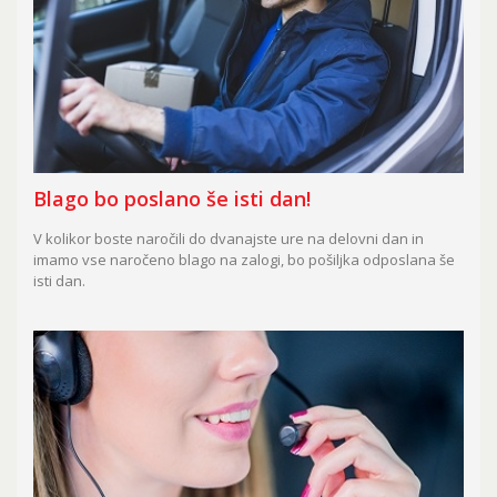
Blago bo poslano še isti dan!
V kolikor boste naročili do dvanajste ure na delovni dan in
imamo vse naročeno blago na zalogi, bo pošiljka odposlana še
isti dan.