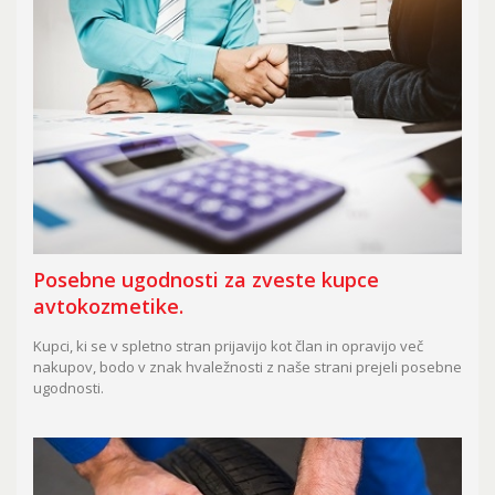
Posebne ugodnosti za zveste kupce
avtokozmetike.
Kupci, ki se v spletno stran prijavijo kot član in opravijo več
nakupov, bodo v znak hvaležnosti z naše strani prejeli posebne
ugodnosti.