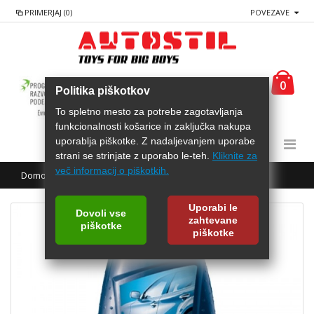
PRIMERJAJ (0)
POVEZAVE
0
Politika piškotkov
To spletno mesto za potrebe zagotavljanja
funkcionalnosti košarice in zaključka nakupa
uporablja piškotke. Z nadaljevanjem uporabe
strani se strinjate z uporabo le-teh.
Kliknite za
več informacij o piškotkih.
Domov
AREXONS Politura za poškodovan lak 500mL
Uporabi le
Dovoli vse
zahtevane
piškotke
piškotke