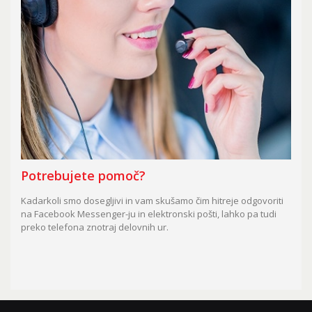
Potrebujete pomoč?
Kadarkoli smo dosegljivi in vam skušamo čim hitreje odgovoriti
na Facebook Messenger-ju in elektronski pošti, lahko pa tudi
preko telefona znotraj delovnih ur.