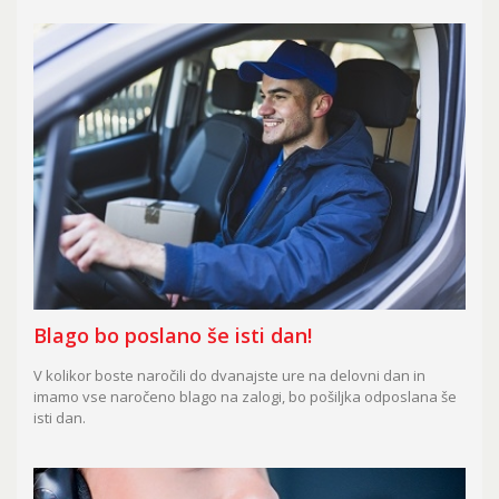
Blago bo poslano še isti dan!
V kolikor boste naročili do dvanajste ure na delovni dan in
imamo vse naročeno blago na zalogi, bo pošiljka odposlana še
isti dan.