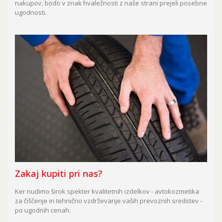
nakupov, bodo v znak hvaležnosti z naše strani prejeli posebne
ugodnosti.
Zakaj kupiti pri nas?
Ker nudimo širok spekter kvalitetnih izdelkov - avtokozmetika
za čiščenje in tehnično vzdrževanje vaših prevoznih sredstev -
po ugodnih cenah.