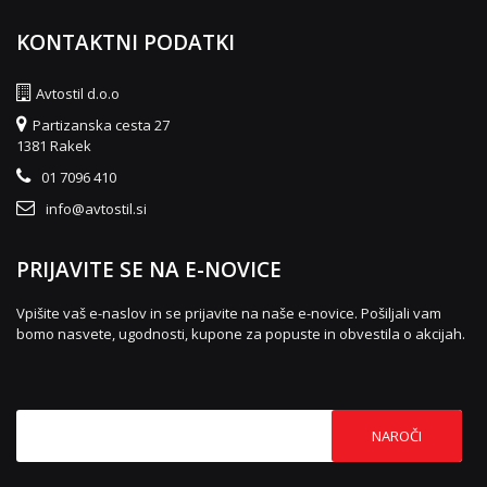
KONTAKTNI PODATKI
Avtostil d.o.o
Partizanska cesta 27
1381 Rakek
01 7096 410
info@avtostil.si
PRIJAVITE SE NA E-NOVICE
Vpišite vaš e-naslov in se prijavite na naše e-novice. Pošiljali vam
bomo nasvete, ugodnosti, kupone za popuste in obvestila o akcijah.
NAROČI