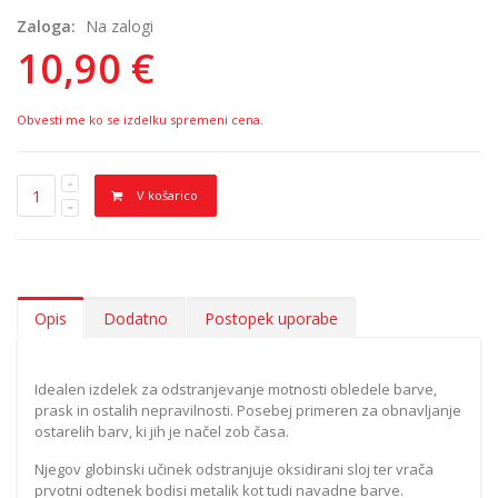
Zaloga:
Na zalogi
10,90 €
Obvesti me ko se izdelku spremeni cena.
V košarico
Opis
Dodatno
Postopek uporabe
Idealen izdelek za odstranjevanje motnosti obledele barve,
prask in ostalih nepravilnosti. Posebej primeren za obnavljanje
ostarelih barv, ki jih je načel zob časa.
Njegov globinski učinek odstranjuje oksidirani sloj ter vrača
prvotni odtenek bodisi metalik kot tudi navadne barve.