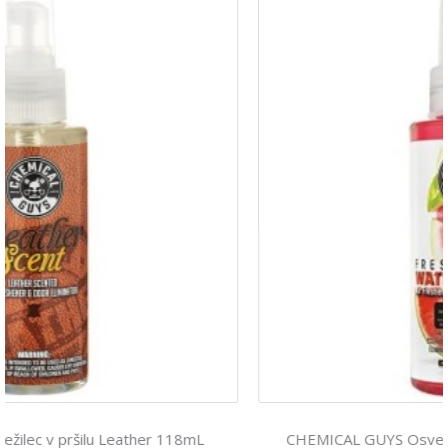
CHEMICAL GUYS Osvežilec v pršilu Watermelon slice