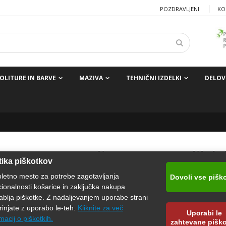
POZDRAVLJENI
KO
OLITURE IN BARVE
MAZIVA
TEHNIČNI IZDELKI
DELOV
AREXONS Politura za metalik la
tika piškotkov
250mL
pletno mesto za potrebe zagotavljanja
Dovoli vse pišk
cionalnosti košarice in zaključka nakupa
Sredstvo posebej razvito za metalik barve je idealno za poliranje i
ablja piškotke. Z nadaljevanjem uporabe strani
metalik laka.
rinjate z uporabo le-teh.
Kliknite za več
Uporabi le
macij o piškotkih.
zahtevane pišk