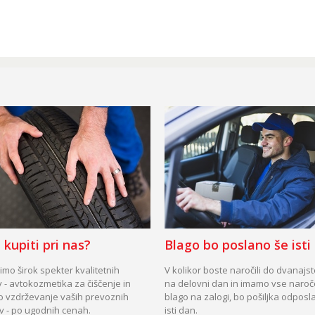
 kupiti pri nas?
Blago bo poslano še isti
mo širok spekter kvalitetnih
V kolikor boste naročili do dvanajs
 - avtokozmetika za čiščenje in
na delovni dan in imamo vse naro
o vzdrževanje vaših prevoznih
blago na zalogi, bo pošiljka odposl
v - po ugodnih cenah.
isti dan.