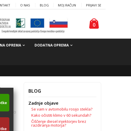
NTAKT
O NAS
BLOG
MOJ RAČUN
PRIJAVI SE
0
NA OPREMA
DODATNA OPREMA
k
BLOG
Zadnje objave
otke
Se vam v avtomobilu rosijo stekla?
n zaščito
Kako očistiti klimo v 60 sekundah?
Čiščenje diesel injektorjev brez
razdiranja motorja?
otke