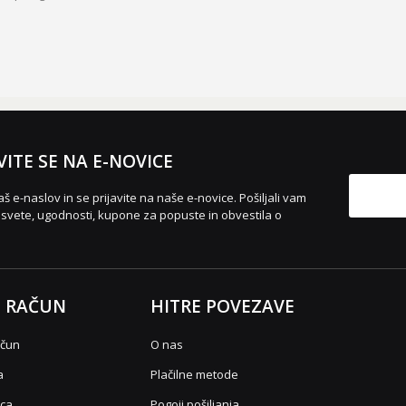
VITE SE NA E-NOVICE
aš e-naslov in se prijavite na naše e-novice. Pošiljali vam
vete, ugodnosti, kupone za popuste in obvestila o
 RAČUN
HITRE POVEZAVE
ačun
O nas
a
Plačilne metode
ica
Pogoji pošiljanja