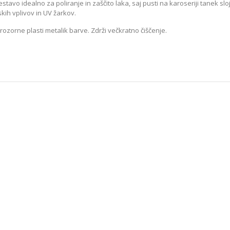
tavo idealno za poliranje in zaščito laka, saj pusti na karoseriji tanek sloj,
ih vplivov in UV žarkov.
CHEMICAL GU
Le
ozorne plasti metalik barve. Zdrži večkratno čiščenje.