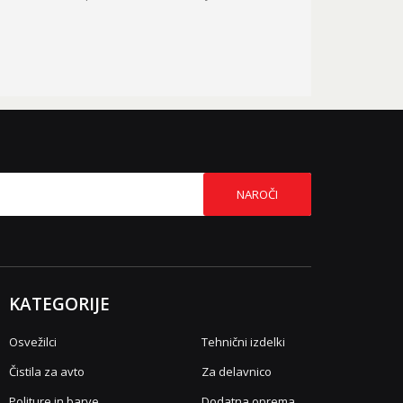
NAROČI
KATEGORIJE
Osvežilci
Tehnični izdelki
Čistila za avto
Za delavnico
Politure in barve
Dodatna oprema