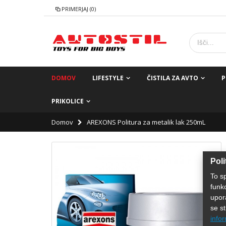
PRIMERJAJ (0)
DOMOV
LIFESTYLE
ČISTILA ZA AVTO
P
PRIKOLICE
Domov
AREXONS Politura za metalik lak 250mL
Poli
To s
funk
upor
se st
infor