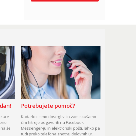
 dan!
Potrebujete pomoč?
te ure
Kadarkoli smo dosegljivi in vam skušamo
čeno
čim hitreje odgovoriti na Facebook
ana še
Messenger-ju in elektronski pošti, lahko pa
tudi preko telefona znotraj delovnih ur.