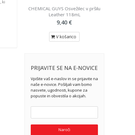
 ki
YS Osvežilec v pršilu
CHEMICAL GUYS Osvežilec v pršilu
ather 118mL
Watermelon slice 118mL
9,40 €
9,40 €
V košarico
V košarico
PRIJAVITE SE NA E-NOVICE
Vpišite vaš e-naslov in se prijavite na
naše e-novice. Pošiljali vam bomo
nasvete, ugodnosti, kupone za
popuste in obvestila o akcijah.
Naroči