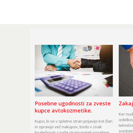
Posebne ugodnosti za zveste
Zakaj
kupce avtokozmetike.
Ker nudi
izdelkov
Kupci, ki se v spletno stran prijavijo kot član
tehničn
in opravijo več nakupov, bodo v znak
sredste
hvaležnosti z naše strani prejeli posebne