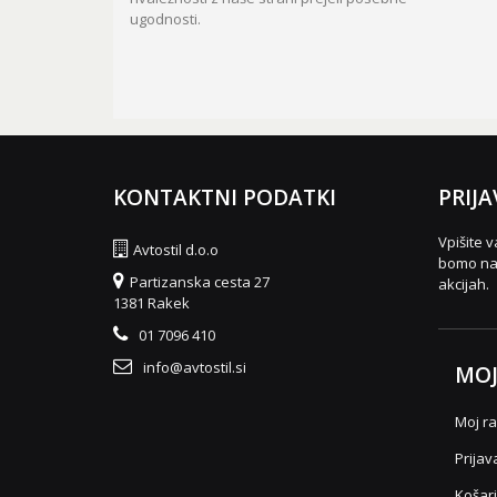
ugodnosti.
KONTAKTNI PODATKI
PRIJA
Vpišite v
Avtostil d.o.o
bomo nas
Partizanska cesta 27
akcijah.
1381 Rakek
01 7096 410
info@avtostil.si
MOJ
Moj r
Prijav
Košar