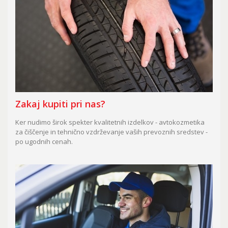
Zakaj kupiti pri nas?
Ker nudimo širok spekter kvalitetnih izdelkov - avtokozmetika
za čiščenje in tehnično vzdrževanje vaših prevoznih sredstev -
po ugodnih cenah.