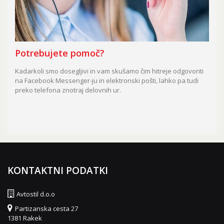
Potrebujete pomoč?
Kadarkoli smo dosegljivi in vam skušamo čim hitreje odgovoriti
na Facebook Messenger-ju in elektronski pošti, lahko pa tudi
preko telefona znotraj delovnih ur.
KONTAKTNI PODATKI
Avtostil d.o.o
Partizanska cesta 27
1381 Rakek