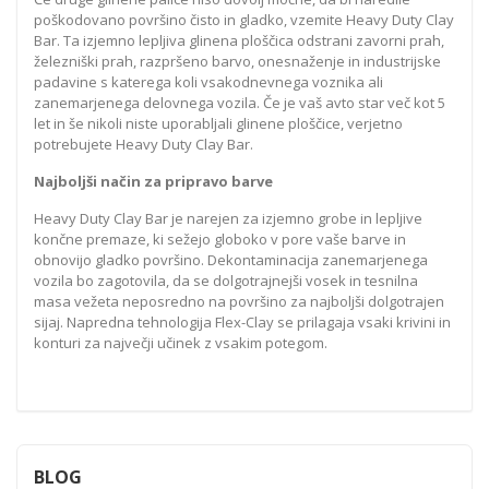
poškodovano površino čisto in gladko, vzemite Heavy Duty Clay
Bar. Ta izjemno lepljiva glinena ploščica odstrani zavorni prah,
železniški prah, razpršeno barvo, onesnaženje in industrijske
padavine s katerega koli vsakodnevnega voznika ali
zanemarjenega delovnega vozila. Če je vaš avto star več kot 5
let in še nikoli niste uporabljali glinene ploščice, verjetno
potrebujete Heavy Duty Clay Bar.
Najboljši način za pripravo barve
Heavy Duty Clay Bar je narejen za izjemno grobe in lepljive
končne premaze, ki sežejo globoko v pore vaše barve in
obnovijo gladko površino. Dekontaminacija zanemarjenega
vozila bo zagotovila, da se dolgotrajnejši vosek in tesnilna
masa vežeta neposredno na površino za najboljši dolgotrajen
sijaj. Napredna tehnologija Flex-Clay se prilagaja vsaki krivini in
konturi za največji učinek z vsakim potegom.
BLOG