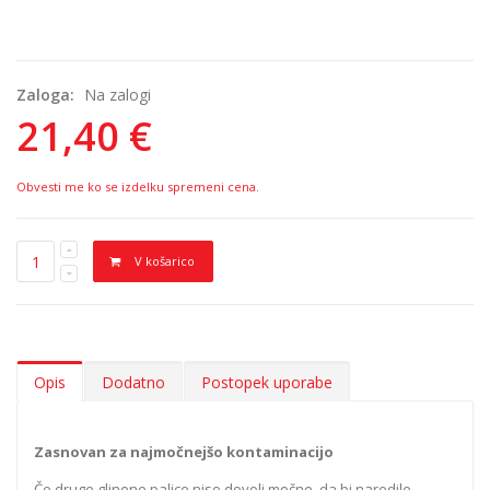
Zaloga:
Na zalogi
21,40 €
Obvesti me ko se izdelku spremeni cena.
V košarico
Opis
Dodatno
Postopek uporabe
Zasnovan za najmočnejšo kontaminacijo
Če druge glinene palice niso dovolj močne, da bi naredile