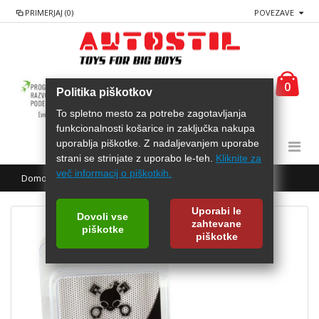
PRIMERJAJ (0)
POVEZAVE
0
Politika piškotkov
To spletno mesto za potrebe zagotavljanja
funkcionalnosti košarice in zaključka nakupa
uporablja piškotke. Z nadaljevanjem uporabe
strani se strinjate z uporabo le-teh.
Kliknite za
več informacij o piškotkih.
Domov
CHEMICAL GUYS clay bar black - heavy
Uporabi le
Dovoli vse
zahtevane
piškotke
piškotke