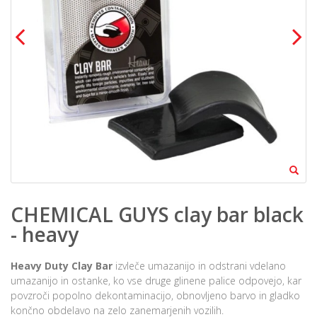
CHEMICAL GUYS clay bar black
- heavy
Heavy Duty Clay Bar
izvleče umazanijo in odstrani vdelano
umazanijo in ostanke, ko vse druge glinene palice odpovejo, kar
povzroči popolno dekontaminacijo, obnovljeno barvo in gladko
končno obdelavo na zelo zanemarjenih vozilih.