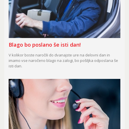
Blago bo poslano še isti dan!
V kolikor boste naročili do dvanajste ure na delovni dan in
imamo vse naročeno blago na zalogi, bo pošiljka odposlana še
isti dan.