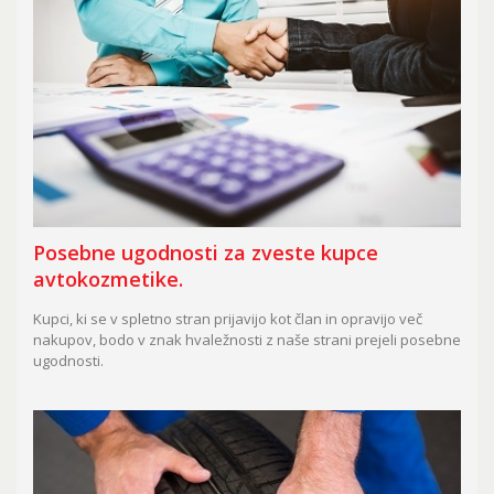
Posebne ugodnosti za zveste kupce
avtokozmetike.
Kupci, ki se v spletno stran prijavijo kot član in opravijo več
nakupov, bodo v znak hvaležnosti z naše strani prejeli posebne
ugodnosti.