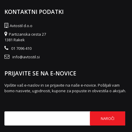
KONTAKTNI PODATKI
Avtostil d.o.o
Partizanska cesta 27
1381 Rakek
01 7096 410
info@avtostil.si
PRIJAVITE SE NA E-NOVICE
Vpišite vaš e-naslov in se prijavite na naše e-novice. Pošiljali vam
bomo nasvete, ugodnosti, kupone za popuste in obvestila o akcijah.
NAROČI