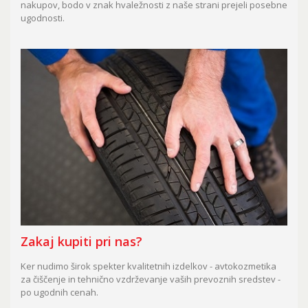
nakupov, bodo v znak hvaležnosti z naše strani prejeli posebne
ugodnosti.
Zakaj kupiti pri nas?
Ker nudimo širok spekter kvalitetnih izdelkov - avtokozmetika
za čiščenje in tehnično vzdrževanje vaših prevoznih sredstev -
po ugodnih cenah.