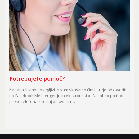
Potrebujete pomoč?
Kadarkoli smo dosegljivi in vam skušamo čim hitreje odgovoriti
na Facebook Messenger-ju in elektronski pošti, lahko pa tudi
preko telefona znotraj delovnih ur.