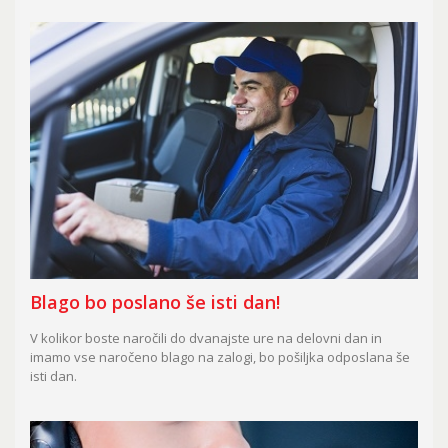
Blago bo poslano še isti dan!
V kolikor boste naročili do dvanajste ure na delovni dan in
imamo vse naročeno blago na zalogi, bo pošiljka odposlana še
isti dan.