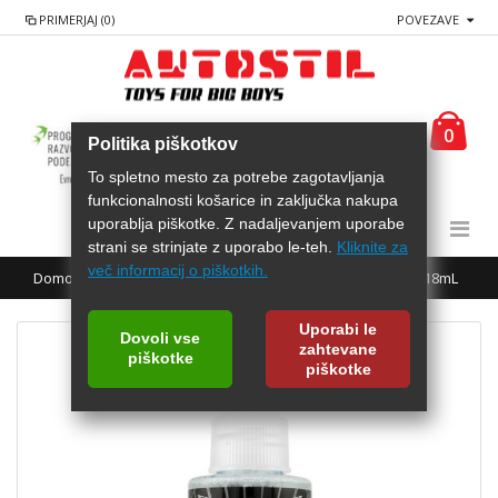
PRIMERJAJ (0)
POVEZAVE
0
Politika piškotkov
To spletno mesto za potrebe zagotavljanja
funkcionalnosti košarice in zaključka nakupa
uporablja piškotke. Z nadaljevanjem uporabe
strani se strinjate z uporabo le-teh.
Kliknite za
več informacij o piškotkih.
Domov
CHEMICAL GUYS Osvežilec v pršilu Black frost 118mL
Uporabi le
Dovoli vse
zahtevane
piškotke
piškotke