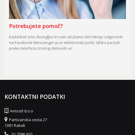
Potrebujete pomoč?
Kadarkoli smo dosegljivi in vam skušamo čim hitreje odgovoriti
na Facebook Messenger-ju in elektronski pošti, lahko pa tudi
preko telefona znotraj delovnih ur.
KONTAKTNI PODATKI
Avtostil d.o.o
Partizanska cesta 27
1381 Rakek
01 7096 410