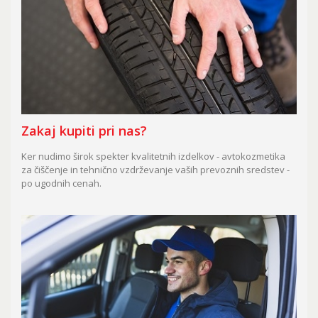
Zakaj kupiti pri nas?
Ker nudimo širok spekter kvalitetnih izdelkov - avtokozmetika
za čiščenje in tehnično vzdrževanje vaših prevoznih sredstev -
po ugodnih cenah.