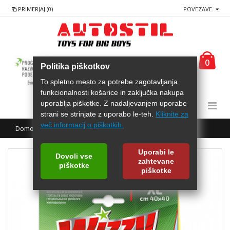
PRIMERJAJ (0)
POVEZAVE
0
Politika piškotkov
To spletno mesto za potrebe zagotavljanja
funkcionalnosti košarice in zaključka nakupa
uporablja piškotke. Z nadaljevanjem uporabe
strani se strinjate z uporabo le-teh.
Kliknite za
več informacij o piškotkih.
Domov
AREXONS Magična krpa za notranjost 40x40cm
Uporabi le
Dovoli vse
zahtevane
piškotke
piškotke