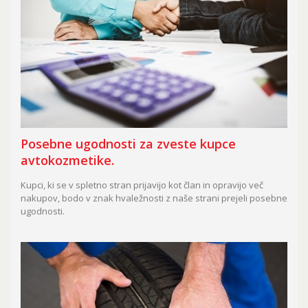
Posebne ugodnosti za zveste kupce
avtokozmetike.
Kupci, ki se v spletno stran prijavijo kot član in opravijo več
nakupov, bodo v znak hvaležnosti z naše strani prejeli posebne
ugodnosti.