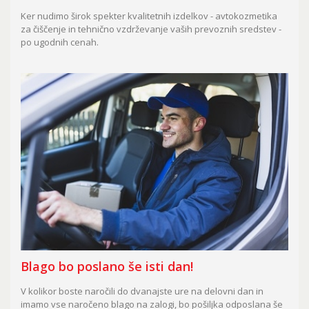
Ker nudimo širok spekter kvalitetnih izdelkov - avtokozmetika
za čiščenje in tehnično vzdrževanje vaših prevoznih sredstev -
po ugodnih cenah.
Blago bo poslano še isti dan!
V kolikor boste naročili do dvanajste ure na delovni dan in
imamo vse naročeno blago na zalogi, bo pošiljka odposlana še