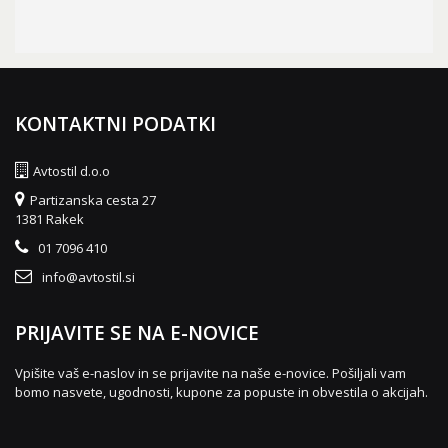
KONTAKTNI PODATKI
Avtostil d.o.o
Partizanska cesta 27
1381 Rakek
01 7096 410
info@avtostil.si
PRIJAVITE SE NA E-NOVICE
Vpišite vaš e-naslov in se prijavite na naše e-novice. Pošiljali vam
bomo nasvete, ugodnosti, kupone za popuste in obvestila o akcijah.