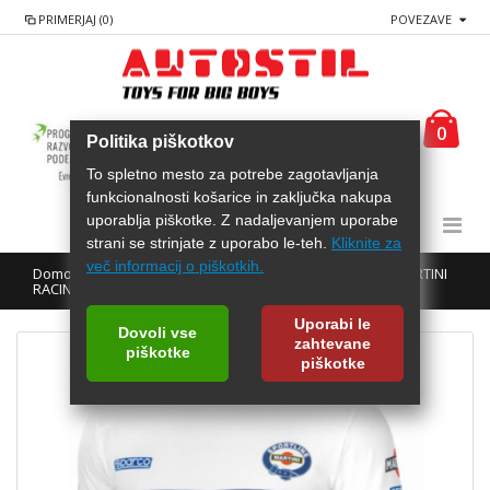
PRIMERJAJ (0)
POVEZAVE
0
Politika piškotkov
To spletno mesto za potrebe zagotavljanja
funkcionalnosti košarice in zaključka nakupa
uporablja piškotke. Z nadaljevanjem uporabe
strani se strinjate z uporabo le-teh.
Kliknite za
več informacij o piškotkih.
Domov
Lifestyle
T-majice
SPARCO T-majica MARTINI
RACING BI
Uporabi le
Dovoli vse
zahtevane
piškotke
piškotke