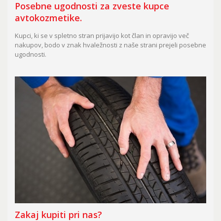
Posebne ugodnosti za zveste kupce
avtokozmetike.
Kupci, ki se v spletno stran prijavijo kot član in opravijo več
nakupov, bodo v znak hvaležnosti z naše strani prejeli posebne
ugodnosti.
Zakaj kupiti pri nas?