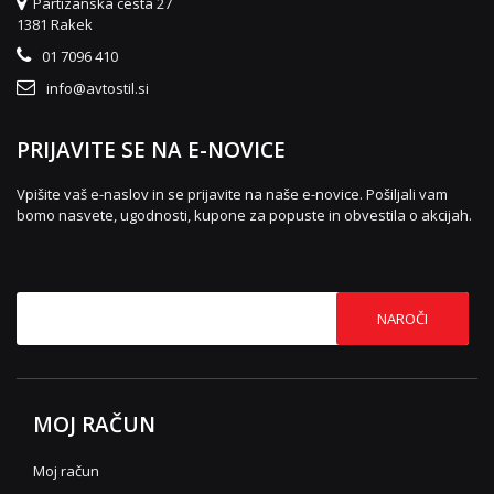
Partizanska cesta 27
1381 Rakek
01 7096 410
info@avtostil.si
PRIJAVITE SE NA E-NOVICE
Vpišite vaš e-naslov in se prijavite na naše e-novice. Pošiljali vam
bomo nasvete, ugodnosti, kupone za popuste in obvestila o akcijah.
NAROČI
MOJ RAČUN
Moj račun