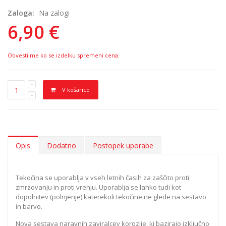
Zaloga:
Na zalogi
6,90 €
Obvesti me ko se izdelku spremeni cena.
V košarico
Opis
Dodatno
Postopek uporabe
Tekočina se uporablja v vseh letnih časih za zaščito proti
zmrzovanju in proti vrenju. Uporablja se lahko tudi kot
dopolnitev (polnjenje) katerekoli tekočine ne glede na sestavo
in barvo.
Nova sestava naravnih zaviralcev korozije, ki bazirajo izključno