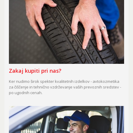
Zakaj kupiti pri nas?
Ker nudimo širok spekter kvalitetnih izdelkov - avtokozmetika
za čiščenje in tehnično vzdrževanje vaših prevoznih sredstev -
po ugodnih cenah.