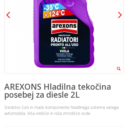
AREXONS Hladilna tekočina
posebej za diesle 2L
Sredstvo čisti in maže komponente hladilnega sistema vašega
avtomobila. Viša vrelišče in niža zmrzlišče vode.