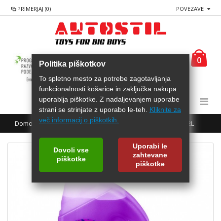
PRIMERJAJ (0)
POVEZAVE
0
Politika piškotkov
To spletno mesto za potrebe zagotavljanja
funkcionalnosti košarice in zaključka nakupa
uporablja piškotke. Z nadaljevanjem uporabe
strani se strinjate z uporabo le-teh.
Kliknite za
več informacij o piškotkih.
Domov
AREXONS Hladilna tekočina posebej za diesle 2L
Uporabi le
Dovoli vse
zahtevane
piškotke
piškotke