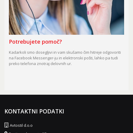
Potrebujete pomoč?
Kadarkoli smo dosegljivi in vam skušamo čim hitreje odgovoriti
na Facebook Messenger-ju in elektronski pošti, lahko pa tudi
preko telefona znotraj delovnih ur.
KONTAKTNI PODATKI
Avtostil d.o.o