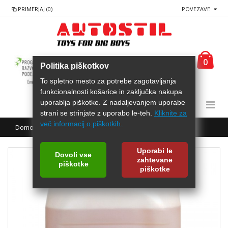
PRIMERJAJ (0)
POVEZAVE
0
Politika piškotkov
To spletno mesto za potrebe zagotavljanja
funkcionalnosti košarice in zaključka nakupa
uporablja piškotke. Z nadaljevanjem uporabe
strani se strinjate z uporabo le-teh.
Kliknite za
več informacij o piškotkih.
Domov
AREXONS Hitri vosek za avtopralnice 20L
Uporabi le
Dovoli vse
zahtevane
piškotke
piškotke