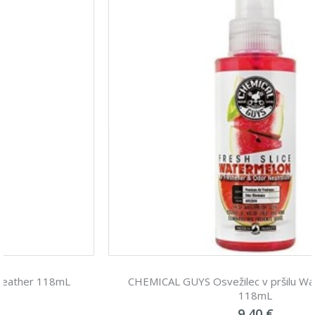
CHEMICAL GUYS Osvežilec v pršilu Watermelon slice
118mL
9,40 €