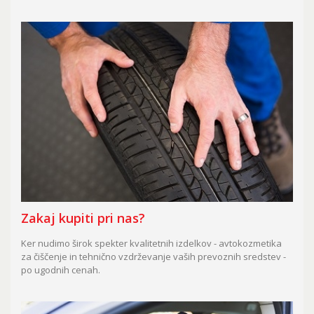
Zakaj kupiti pri nas?
Ker nudimo širok spekter kvalitetnih izdelkov - avtokozmetika
za čiščenje in tehnično vzdrževanje vaših prevoznih sredstev -
po ugodnih cenah.