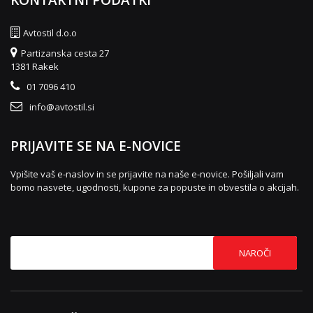
KONTAKTNI PODATKI
Avtostil d.o.o
Partizanska cesta 27
1381 Rakek
01 7096 410
info@avtostil.si
PRIJAVITE SE NA E-NOVICE
Vpišite vaš e-naslov in se prijavite na naše e-novice. Pošiljali vam
bomo nasvete, ugodnosti, kupone za popuste in obvestila o akcijah.
NAROČI