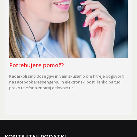
Potrebujete pomoč?
Kadarkoli smo dosegljivi in vam skušamo čim hitreje odgovoriti
na Facebook Messenger-ju in elektronski pošti, lahko pa tudi
preko telefona znotraj delovnih ur.