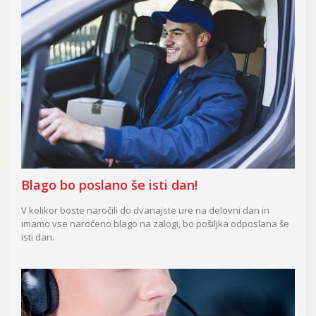
Blago bo poslano še isti dan!
V kolikor boste naročili do dvanajste ure na delovni dan in
imamo vse naročeno blago na zalogi, bo pošiljka odposlana še
isti dan.