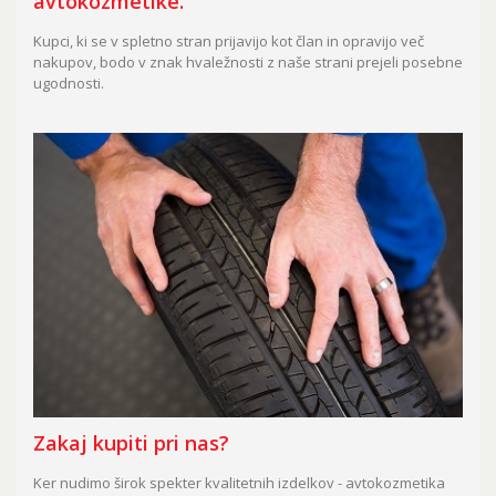
avtokozmetike.
Kupci, ki se v spletno stran prijavijo kot član in opravijo več
nakupov, bodo v znak hvaležnosti z naše strani prejeli posebne
ugodnosti.
Zakaj kupiti pri nas?
Ker nudimo širok spekter kvalitetnih izdelkov - avtokozmetika