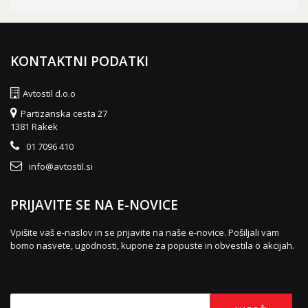
KONTAKTNI PODATKI
Avtostil d.o.o
Partizanska cesta 27
1381 Rakek
01 7096 410
info@avtostil.si
PRIJAVITE SE NA E-NOVICE
Vpišite vaš e-naslov in se prijavite na naše e-novice. Pošiljali vam
bomo nasvete, ugodnosti, kupone za popuste in obvestila o akcijah.