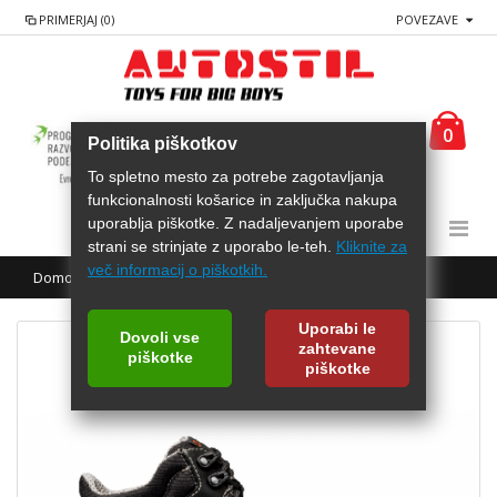
PRIMERJAJ (0)
POVEZAVE
0
Politika piškotkov
To spletno mesto za potrebe zagotavljanja
funkcionalnosti košarice in zaključka nakupa
uporablja piškotke. Z nadaljevanjem uporabe
strani se strinjate z uporabo le-teh.
Kliknite za
več informacij o piškotkih.
Domov
SPARCO Delovni čevlji ENDURANCE-H NRNR S3
Uporabi le
Dovoli vse
zahtevane
piškotke
piškotke