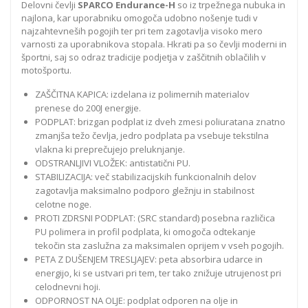
Delovni čevlji
SPARCO Endurance-H
so iz trpežnega nubuka in
najlona, kar uporabniku omogoča udobno nošenje tudi v
najzahtevneših pogojih ter pri tem zagotavlja visoko mero
varnosti za uporabnikova stopala. Hkrati pa so čevlji moderni in
športni, saj so odraz tradicije podjetja v zaščitnih oblačilih v
motošportu.
ZAŠČITNA KAPICA: izdelana iz polimernih materialov
prenese do 200J energije.
PODPLAT: brizgan podplat iz dveh zmesi poliuratana znatno
zmanjša težo čevlja, jedro podplata pa vsebuje tekstilna
vlakna ki preprečujejo preluknjanje.
ODSTRANLJIVI VLOŽEK: antistatični PU.
STABILIZACIJA: več stabilizacijskih funkcionalnih delov
zagotavlja maksimalno podporo gležnju in stabilnost
celotne noge.
PROTI ZDRSNI PODPLAT: (SRC standard) posebna različica
PU polimera in profil podplata, ki omogoča odtekanje
tekočin sta zaslužna za maksimalen oprijem v vseh pogojih.
PETA Z DUŠENJEM TRESLJAJEV: peta absorbira udarce in
energijo, ki se ustvari pri tem, ter tako znižuje utrujenost pri
celodnevni hoji.
ODPORNOST NA OLJE: podplat odporen na olje in