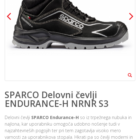
SPARCO Delovni čevlji
ENDURANCE-H NRNR S3
Delovni čevlji
SPARCO Endurance-H
so iz trpežnega nubuka in
najlona, kar uporabniku omogoča udobno nošenje tudi v
najzahtevneših pogojih ter pri tem zagotavlja visoko mero
varnosti za uporabnikova stopala. Hkrati pa so čevlji moderni in