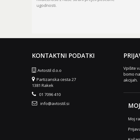
ugodnosti.
KONTAKTNI PODATKI
PRIJA
Vpišite v
Avtostil d.o.o
bomo nas
Partizanska cesta 27
akcijah.
1381 Rakek
01 7096 410
info@avtostil.si
MOJ
Moj r
Prijav
Košar