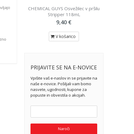
vljajo
L GUYS Osvežilec v pršilu
AREXONS Wizzy goba maxi
Stripper 118mL
3,90 €
9,40 €
V košarico
V košarico
ezno
PRIJAVITE SE NA E-NOVICE
Vpišite vaš e-naslov in se prijavite na
naše e-novice. Pošiljali vam bomo
nasvete, ugodnosti, kupone za
popuste in obvestila o akcijah.
Naroči