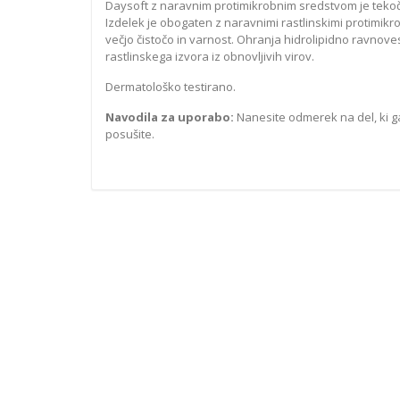
Daysoft z naravnim protimikrobnim sredstvom je tekoče
Izdelek je obogaten z naravnimi rastlinskimi protimikro
večjo čistočo in varnost. Ohranja hidrolipidno ravnove
rastlinskega izvora iz obnovljivih virov.
Dermatološko testirano.
Navodila za uporabo:
Nanesite odmerek na del, ki ga
posušite.