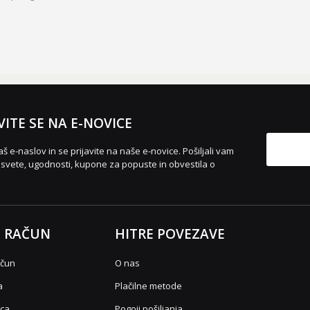
VITE SE NA E-NOVICE
aš e-naslov in se prijavite na naše e-novice. Pošiljali vam
vete, ugodnosti, kupone za popuste in obvestila o
 RAČUN
HITRE POVEZAVE
ačun
O nas
a
Plačilne metode
ica
Pogoji pošiljanja