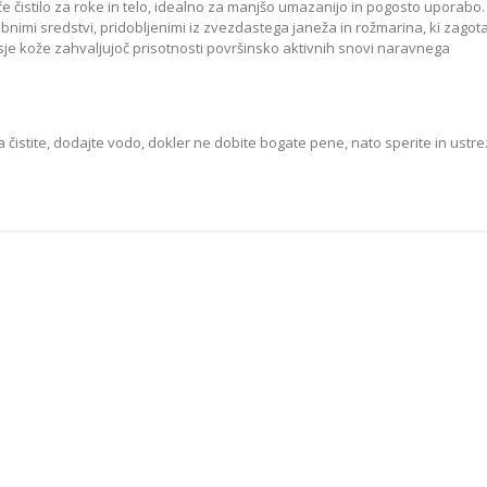
 čistilo za roke in telo, idealno za manjšo umazanijo in pogosto uporabo.
bnimi sredstvi, pridobljenimi iz zvezdastega janeža in rožmarina, ki zagota
CHEMICA
sje kože zahvaljujoč prisotnosti površinsko aktivnih snovi naravnega
 čistite, dodajte vodo, dokler ne dobite bogate pene, nato sperite in ustr