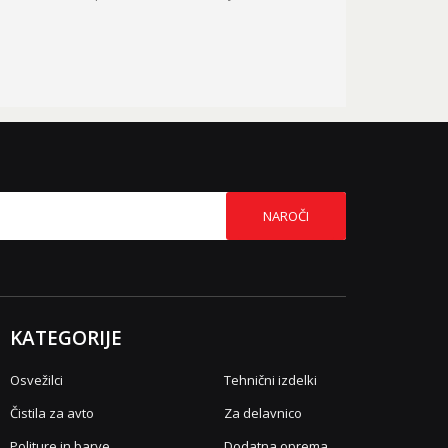
NAROČI
KATEGORIJE
Osvežilci
Tehnični izdelki
Čistila za avto
Za delavnico
Politure in barve
Dodatna oprema