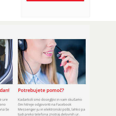
 dan!
Potrebujete pomoč?
te ure
Kadarkoli smo dosegljivi in vam skušamo
čeno
čim hitreje odgovoriti na Facebook
ana še
Messenger-ju in elektronski pošti, lahko pa
tudi preko telefona znotraj delovnih ur.