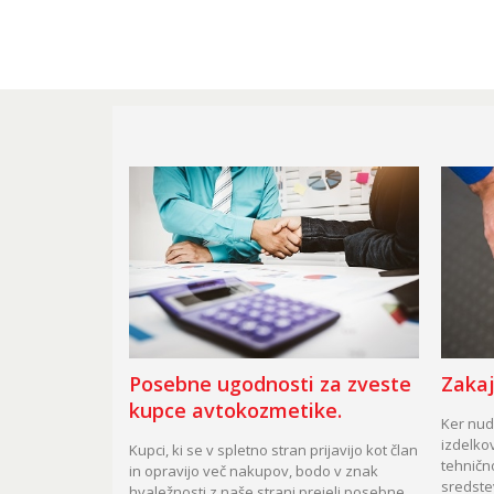
Posebne ugodnosti za zveste
Zakaj
kupce avtokozmetike.
Ker nudi
izdelkov
Kupci, ki se v spletno stran prijavijo kot član
tehničn
in opravijo več nakupov, bodo v znak
sredste
hvaležnosti z naše strani prejeli posebne