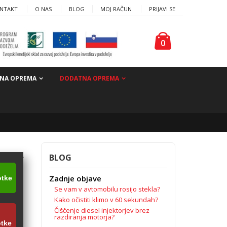
NTAKT
O NAS
BLOG
MOJ RAČUN
PRIJAVI SE
0
NA OPREMA
DODATNA OPREMA
BLOG
Zadnje objave
otke
Se vam v avtomobilu rosijo stekla?
roke in
Kako očistiti klimo v 60 sekundah?
Čiščenje diesel injektorjev brez
razdiranja motorja?
otke