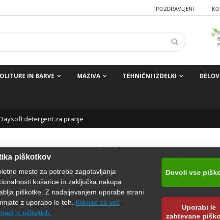
POZDRAVLJENI
KO
OLITURE IN BARVE
MAZIVA
TEHNIČNI IZDELKI
DELOV
Daysoft detergent za pranje
KROLL Daysoft detergent za
tika piškotkov
pranje
pletno mesto za potrebe zagotavljanja
Dovoli vse pišk
cionalnosti košarice in zaključka nakupa
Daysoft z naravnim protimikrobnim sredstvom je tekoče čistilo za 
ablja piškotke. Z nadaljevanjem uporabe strani
telo, idealno za manjšo umazanijo in pogosto uporabo.
rinjate z uporabo le-teh.
Kliknite za več
Uporabi le
macij o piškotkih.
zahtevane pišk