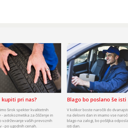
 kupiti pri nas?
Blago bo poslano še isti
mo širok spekter kvalitetnih
V kolikor boste naročili do dvanajs
 - avtokozmetika za čiščenje in
na delovni dan in imamo vse naro
o vzdrževanje vaših prevoznih
blago na zalogi, bo pošiljka odposl
v - po ugodnih cenah.
isti dan.