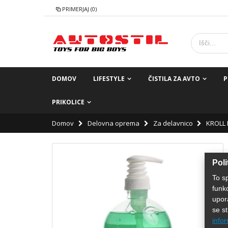
PRIMERJAJ (0)
DOMOV
LIFESTYLE
ČISTILA ZA AVTO
P
PRIKOLICE
Domov
Delovna oprema
Za delavnico
KROLL 
Poli
To s
funk
upor
se st
infor