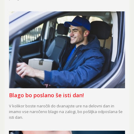
Blago bo poslano še isti dan!
V kolikor boste naročili do dvanajste ure na delovni dan in
imamo vse naročeno blago na zalogi, bo pošiljka odposlana še
isti dan.