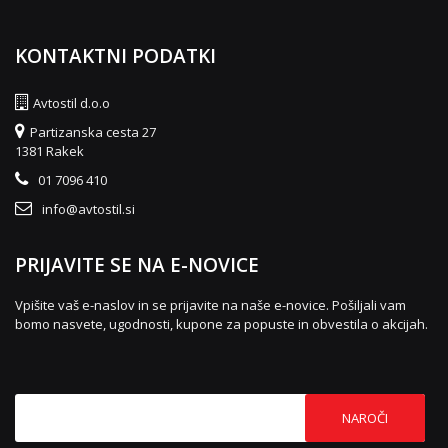
KONTAKTNI PODATKI
Avtostil d.o.o
Partizanska cesta 27
1381 Rakek
01 7096 410
info@avtostil.si
PRIJAVITE SE NA E-NOVICE
Vpišite vaš e-naslov in se prijavite na naše e-novice. Pošiljali vam
bomo nasvete, ugodnosti, kupone za popuste in obvestila o akcijah.
NAROČI