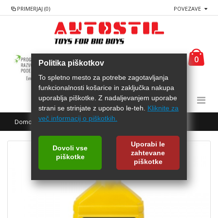
PRIMERJAJ (0)
POVEZAVE
0
Politika piškotkov
To spletno mesto za potrebe zagotavljanja
funkcionalnosti košarice in zaključka nakupa
uporablja piškotke. Z nadaljevanjem uporabe
strani se strinjate z uporabo le-teh.
Kliknite za
več informacij o piškotkih.
Domov
AREXONS Čistilo hladilnika 500mL
Uporabi le
Dovoli vse
zahtevane
piškotke
piškotke