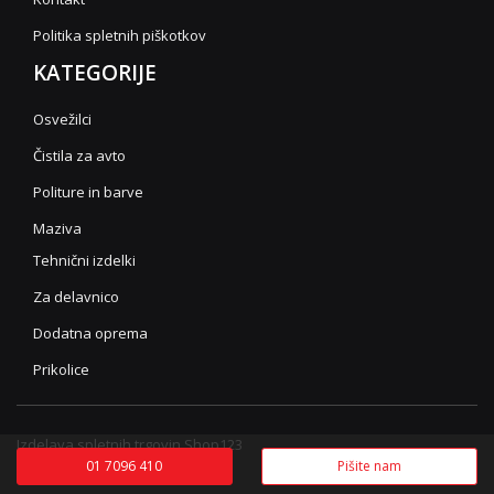
Politika spletnih piškotkov
KATEGORIJE
Osvežilci
Čistila za avto
Politure in barve
Maziva
Tehnični izdelki
Za delavnico
Dodatna oprema
Prikolice
Izdelava spletnih trgovin Shop123
01 7096 410
Pišite nam