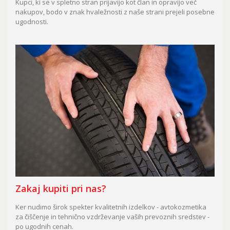
Kupci, ki se v spletno stran prijavijo kot član in opravijo več
nakupov, bodo v znak hvaležnosti z naše strani prejeli posebne
ugodnosti.
Zakaj kupiti pri nas?
Ker nudimo širok spekter kvalitetnih izdelkov - avtokozmetika
za čiščenje in tehnično vzdrževanje vaših prevoznih sredstev -
po ugodnih cenah.