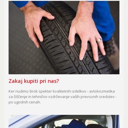
Zakaj kupiti pri nas?
Ker nudimo širok spekter kvalitetnih izdelkov - avtokozmetika
za čiščenje in tehnično vzdrževanje vaših prevoznih sredstev -
po ugodnih cenah.