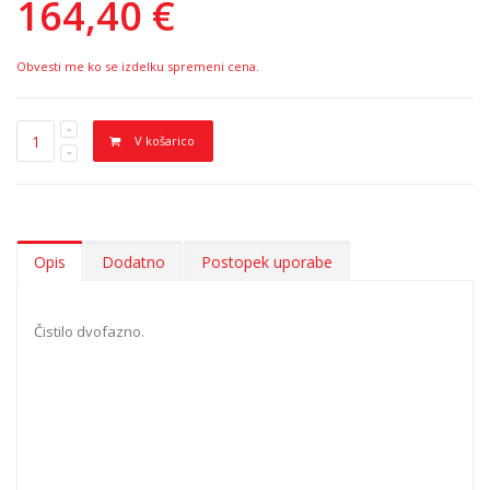
164,40 €
Obvesti me ko se izdelku spremeni cena.
V košarico
Opis
Dodatno
Postopek uporabe
Čistilo dvofazno.