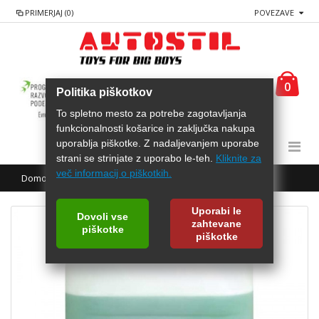
PRIMERJAJ (0)
POVEZAVE
0
Politika piškotkov
To spletno mesto za potrebe zagotavljanja
funkcionalnosti košarice in zaključka nakupa
uporablja piškotke. Z nadaljevanjem uporabe
strani se strinjate z uporabo le-teh.
Kliknite za
več informacij o piškotkih.
Domov
AREXONS Čistilo dvofazno 20L
Uporabi le
Dovoli vse
zahtevane
piškotke
piškotke