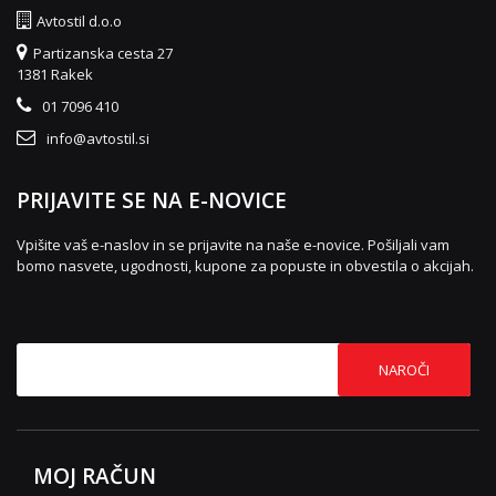
Avtostil d.o.o
Partizanska cesta 27
1381 Rakek
01 7096 410
info@avtostil.si
PRIJAVITE SE NA E-NOVICE
Vpišite vaš e-naslov in se prijavite na naše e-novice. Pošiljali vam
bomo nasvete, ugodnosti, kupone za popuste in obvestila o akcijah.
NAROČI
MOJ RAČUN