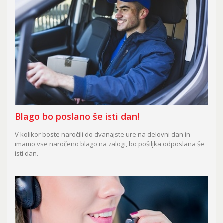
Blago bo poslano še isti dan!
V kolikor boste naročili do dvanajste ure na delovni dan in
imamo vse naročeno blago na zalogi, bo pošiljka odposlana še
isti dan.