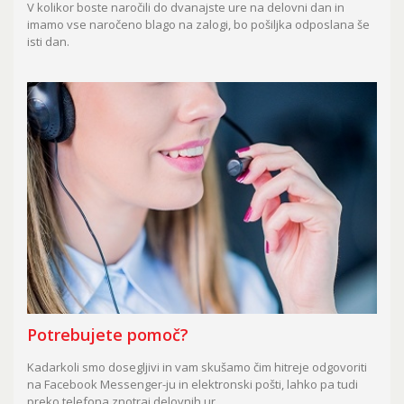
V kolikor boste naročili do dvanajste ure na delovni dan in
imamo vse naročeno blago na zalogi, bo pošiljka odposlana še
isti dan.
Potrebujete pomoč?
Kadarkoli smo dosegljivi in vam skušamo čim hitreje odgovoriti
na Facebook Messenger-ju in elektronski pošti, lahko pa tudi
preko telefona znotraj delovnih ur.