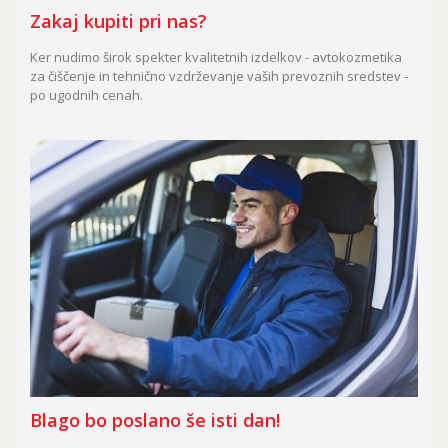
Zakaj kupiti pri nas?
Ker nudimo širok spekter kvalitetnih izdelkov - avtokozmetika
za čiščenje in tehnično vzdrževanje vaših prevoznih sredstev -
po ugodnih cenah.
Blago bo poslano še isti dan!