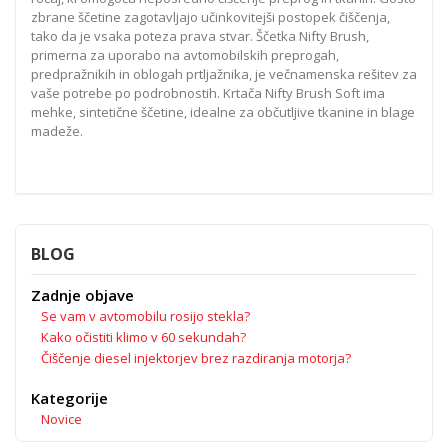
zbrane ščetine zagotavljajo učinkovitejši postopek čiščenja,
tako da je vsaka poteza prava stvar. Ščetka Nifty Brush,
primerna za uporabo na avtomobilskih preprogah,
predpražnikih in oblogah prtljažnika, je večnamenska rešitev za
vaše potrebe po podrobnostih. Krtača Nifty Brush Soft ima
mehke, sintetične ščetine, idealne za občutljive tkanine in blage
madeže.
BLOG
Zadnje objave
Se vam v avtomobilu rosijo stekla?
Kako očistiti klimo v 60 sekundah?
Čiščenje diesel injektorjev brez razdiranja motorja?
Kategorije
Novice