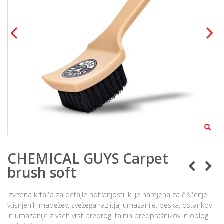
CHEMICAL GUYS Carpet
brush soft
Izvrstna krtača za detajle notranjosti, ki je narejena za čiščenje
vtisnjenih madežev, svežega razlitja, umazanije, peska, ostankov
in umazanije z vseh vrst preprog, talnih predpražnikov in oblog