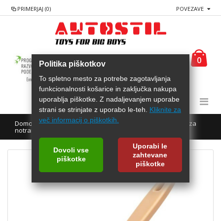
PRIMERJAJ (0)
POVEZAVE
0
Politika piškotkov
To spletno mesto za potrebe zagotavljanja
funkcionalnosti košarice in zaključka nakupa
uporablja piškotke. Z nadaljevanjem uporabe
strani se strinjate z uporabo le-teh.
Kliknite za
več informacij o piškotkih.
Domov
Čistila za avto
Krpe gobe krtače
Krtače za
notranjost
CHEMICAL GUYS Carpet brush soft
Uporabi le
Dovoli vse
zahtevane
piškotke
piškotke