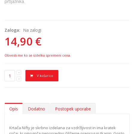
prtljažnika.
Zaloga:
Na zalogi
14,90 €
Obvesti me ko se izdelku spremeni cena.
V košarico
Opis
Dodatno
Postopek uporabe
Krtača Nifty je skrbno izdelana za vzdržljivost in ima kratek
ročaj, ki omogoča neposredno čiščenje preprog in tkanin. Gosto