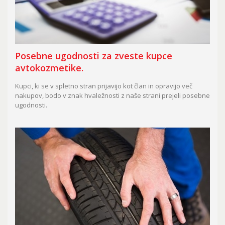
Posebne ugodnosti za zveste kupce
avtokozmetike.
Kupci, ki se v spletno stran prijavijo kot član in opravijo več
nakupov, bodo v znak hvaležnosti z naše strani prejeli posebne
ugodnosti.