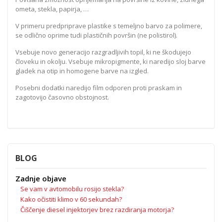
ometa, stekla, papirja, …
V primeru predpriprave plastike s temeljno barvo za polimere,
se odlično oprime tudi plastičnih površin (ne polistirol).
Vsebuje novo generacijo razgradljivih topil, ki ne škodujejo
človeku in okolju. Vsebuje mikropigmente, ki naredijo sloj barve
gladek na otip in homogene barve na izgled.
Posebni dodatki naredijo film odporen proti praskam in
zagotovijo časovno obstojnost.
BLOG
Zadnje objave
Se vam v avtomobilu rosijo stekla?
Kako očistiti klimo v 60 sekundah?
Čiščenje diesel injektorjev brez razdiranja motorja?