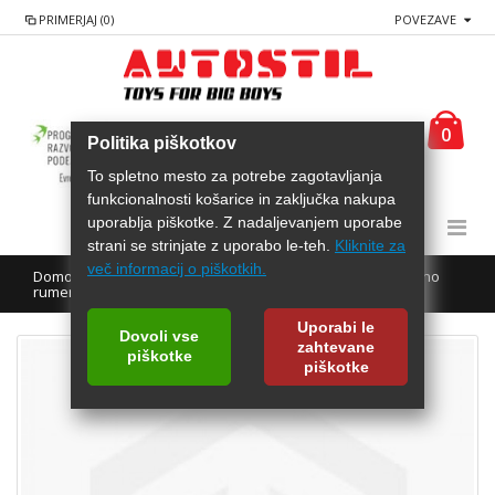
PRIMERJAJ (0)
POVEZAVE
0
Politika piškotkov
To spletno mesto za potrebe zagotavljanja
funkcionalnosti košarice in zaključka nakupa
uporablja piškotke. Z nadaljevanjem uporabe
strani se strinjate z uporabo le-teh.
Kliknite za
več informacij o piškotkih.
Domov
AREXONS Akrilna barva metalik učinek - žvepleno
rumena
Uporabi le
Dovoli vse
zahtevane
piškotke
piškotke