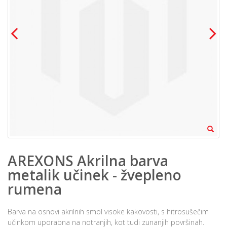
AREXONS Akrilna barva
metalik učinek - žvepleno
rumena
Barva na osnovi akrilnih smol visoke kakovosti, s hitrosušečim
učinkom uporabna na notranjih, kot tudi zunanjih površinah.