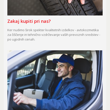
Zakaj kupiti pri nas?
Ker nudimo širok spekter kvalitetnih izdelkov - avtokozmetika
za čiščenje in tehnično vzdrževanje vaših prevoznih sredstev -
po ugodnih cenah.