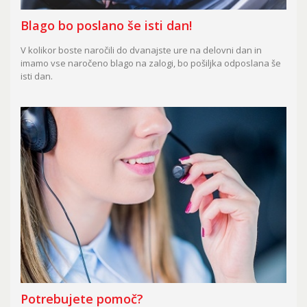
Blago bo poslano še isti dan!
V kolikor boste naročili do dvanajste ure na delovni dan in
imamo vse naročeno blago na zalogi, bo pošiljka odposlana še
isti dan.
Potrebujete pomoč?