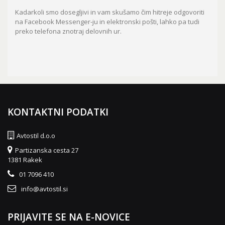
Kadarkoli smo dosegljivi in vam skušamo čim hitreje odgovoriti
na Facebook Messenger-ju in elektronski pošti, lahko pa tudi
preko telefona znotraj delovnih ur.
KONTAKTNI PODATKI
Avtostil d.o.o
Partizanska cesta 27
1381 Rakek
01 7096 410
info@avtostil.si
PRIJAVITE SE NA E-NOVICE