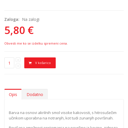
Zaloga:
Na zalogi
5,80 €
Obvesti me ko se izdelku spremeni cena.
V košarico
Opis
Dodatno
Barva na osnovi akrilnih smol visoke kakovosti, s hitrosušečim
učinkom uporabna na notranjih, kot tudi zunanjih površinah.
Povišana zmožnost oprijemanja na površine iz kovine, zidnega