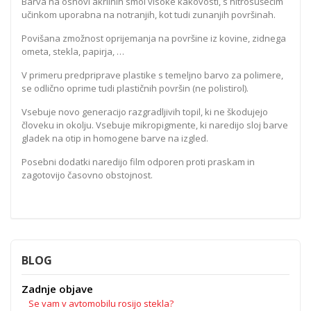
Barva na osnovi akrilnih smol visoke kakovosti, s hitrosušečim
učinkom uporabna na notranjih, kot tudi zunanjih površinah.
Povišana zmožnost oprijemanja na površine iz kovine, zidnega
ometa, stekla, papirja, …
V primeru predpriprave plastike s temeljno barvo za polimere,
se odlično oprime tudi plastičnih površin (ne polistirol).
Vsebuje novo generacijo razgradljivih topil, ki ne škodujejo
človeku in okolju. Vsebuje mikropigmente, ki naredijo sloj barve
gladek na otip in homogene barve na izgled.
Posebni dodatki naredijo film odporen proti praskam in
zagotovijo časovno obstojnost.
BLOG
Zadnje objave
Se vam v avtomobilu rosijo stekla?