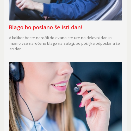
Blago bo poslano še isti dan!
V kolikor boste naročili do dvanajste ure na delovni dan in
imamo vse naročeno blago na zalogi, bo pošiljka odposlana še
isti dan.