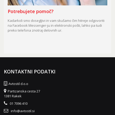
Potrebujete pomoč?
Kadarkoli smo dosegljivi in vam skušamo čim hitreje odgovoriti
na Facebook Messenger-ju in elektronski pošti, lahko pa tudi
preko telefona znotraj delovnih ur.
KONTAKTNI PODATKI
Avtostil d.o.o
Partizanska cesta 27
1381 Rakek
01 7096 410
info@avtostil.si