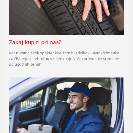
Zakaj kupiti pri nas?
Ker nudimo širok spekter kvalitetnih izdelkov - avtokozmetika
za čiščenje in tehnično vzdrževanje vaših prevoznih sredstev -
po ugodnih cenah.