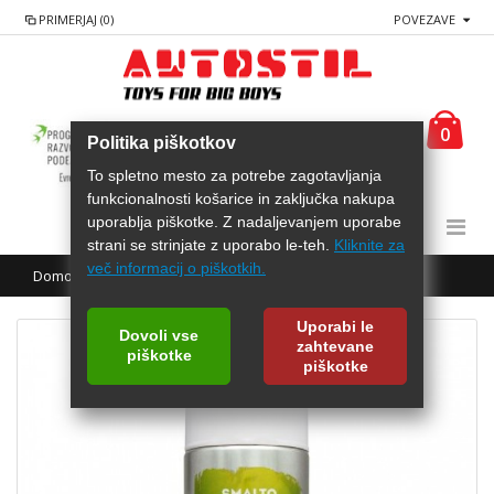
PRIMERJAJ (0)
POVEZAVE
0
Politika piškotkov
To spletno mesto za potrebe zagotavljanja
funkcionalnosti košarice in zaključka nakupa
uporablja piškotke. Z nadaljevanjem uporabe
strani se strinjate z uporabo le-teh.
Kliknite za
več informacij o piškotkih.
Domov
AREXONS Akrilna barva metalik učinek
Uporabi le
Dovoli vse
zahtevane
piškotke
piškotke