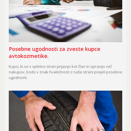
Posebne ugodnosti za zveste kupce
avtokozmetike.
Kupci, ki se v spletno stran prijavijo kot član in opravijo več
nakupov, bodo v znak hvaležnosti z naše strani prejeli posebne
ugodnosti.