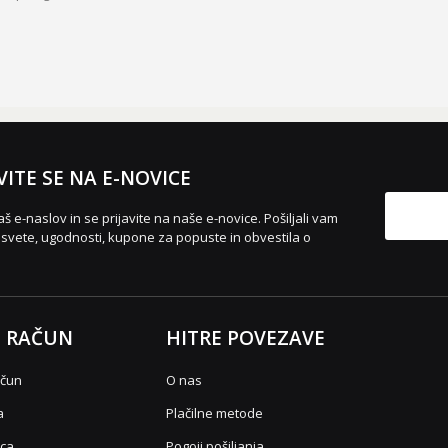
VITE SE NA E-NOVICE
aš e-naslov in se prijavite na naše e-novice. Pošiljali vam
vete, ugodnosti, kupone za popuste in obvestila o
 RAČUN
HITRE POVEZAVE
ačun
O nas
a
Plačilne metode
ica
Pogoji pošiljanja