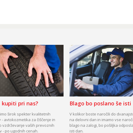
 kupiti pri nas?
Blago bo poslano še isti
mo širok spekter kvalitetnih
V kolikor boste naročili do dvanajs
 - avtokozmetika za čiščenje in
na delovni dan in imamo vse naro
o vzdrževanje vaših prevoznih
blago na zalogi, bo pošiljka odposl
v - po ugodnih cenah.
isti dan.