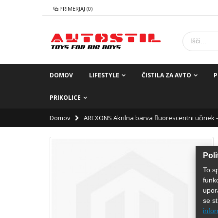
PRIMERJAJ (0)
DOMOV
LIFESTYLE
ČISTILA ZA AVTO
P
PRIKOLICE
Domov
AREXONS Akrilna barva fluorescentni učinek 
Poli
To s
funk
upor
se st
infor