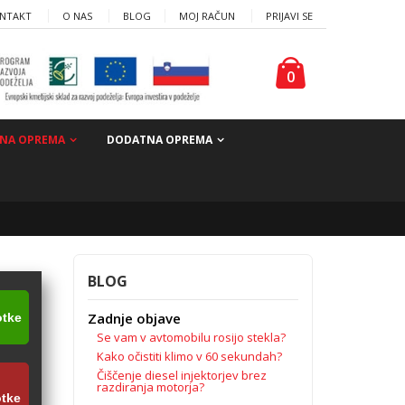
NTAKT
O NAS
BLOG
MOJ RAČUN
PRIJAVI SE
0
NA OPREMA
DODATNA OPREMA
BLOG
Zadnje objave
otke
Se vam v avtomobilu rosijo stekla?
inkom
Kako očistiti klimo v 60 sekundah?
Čiščenje diesel injektorjev brez
razdiranja motorja?
otke