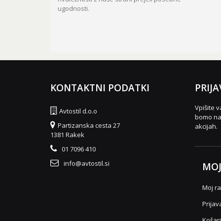
ugodnosti.
KONTAKTNI PODATKI
PRIJA
Vpišite v
Avtostil d.o.o
bomo nas
Partizanska cesta 27
akcijah.
1381 Rakek
01 7096 410
info@avtostil.si
MOJ
Moj r
Prijav
Košar