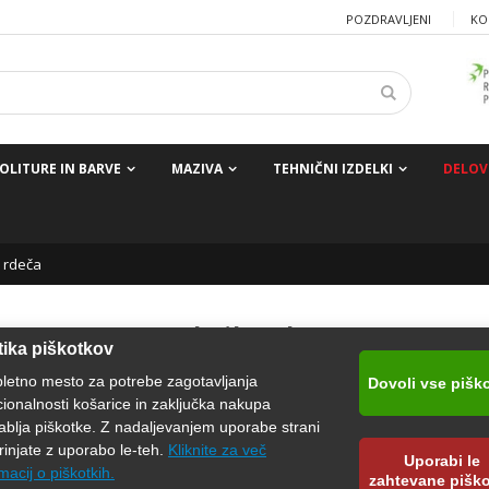
POZDRAVLJENI
KO
OLITURE IN BARVE
MAZIVA
TEHNIČNI IZDELKI
DELOV
- rdeča
AREXONS Akrilna barva
tika piškotkov
fluorescentni učinek - rdeča
pletno mesto za potrebe zagotavljanja
Dovoli vse pišk
cionalnosti košarice in zaključka nakupa
Barva na osnovi akrilnih smol visoke kakovosti, s hitrosušečim uč
ablja piškotke. Z nadaljevanjem uporabe strani
uporabna na notranjih, kot tudi zunanjih površinah.
rinjate z uporabo le-teh.
Kliknite za več
Uporabi le
macij o piškotkih.
zahtevane pišk