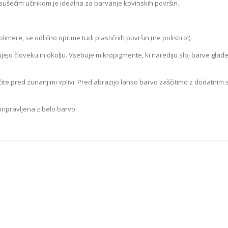
osušečim učinkom je idealna za barvanje kovinskih površin.
AREXONS Diš
4,
mere, se odlično oprime tudi plastičnih površin (ne polistirol).
V k
ujejo človeku in okolju. Vsebuje mikropigmente, ki naredijo sloj barve glad
te pred zunanjimi vplivi. Pred abrazijo lahko barvo zaščitimo z dodatnim 
pripravljena z belo barvo.