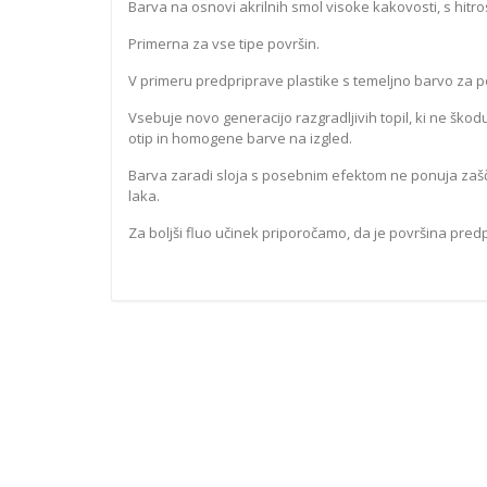
Barva na osnovi akrilnih smol visoke kakovosti, s hitr
Primerna za vse tipe površin.
V primeru predpriprave plastike s temeljno barvo za poli
Vsebuje novo generacijo razgradljivih topil, ki ne škod
otip in homogene barve na izgled.
Barva zaradi sloja s posebnim efektom ne ponuja zašči
laka.
Za boljši fluo učinek priporočamo, da je površina pred