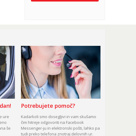
 dan!
Potrebujete pomoč?
te ure
Kadarkoli smo dosegljivi in vam skušamo
čeno
čim hitreje odgovoriti na Facebook
ana še
Messenger-ju in elektronski pošti, lahko pa
tudi preko telefona znotraj delovnih ur.