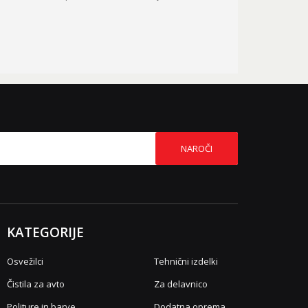
NAROČI
KATEGORIJE
Osvežilci
Tehnični izdelki
Čistila za avto
Za delavnico
Politure in barve
Dodatna oprema