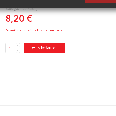
Zaloga:
Na zalogi
8,20 €
Obvesti me ko se izdelku spremeni cena.
V košarico